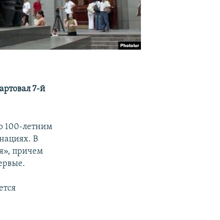
артовал 7-й
о 100-летним
нациях. В
я», причем
ервые.
ется