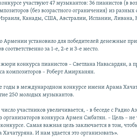
 конкурсе участвуют 47 музыкантов: 36 пианистов (в воз
композиторов (без возрастного ограничения) из разных 
 Израиля, Канады, США, Австралии, Испании, Ливана, 
о Армении установило для победителей денежные призы
в соответственно за 1-е, 2-е и 3-е место.
 жюри конкурса пианистов – Светлана Навасардян, а п
а композиторов – Роберт Амирханян.
е годы в международном конкурсе имени Арама Хача
тие 250 молодых музыкантов.
д число участников увеличивается, - в беседе с Радио 
з организаторов конкурса Армен Смбатян. – Цель – не
 конкурсе. Самая важная цель заключается в том, чтоб
 Хачатуряна. И нам удается это организовать».