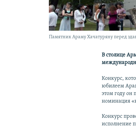
Памятник Араму Хачатуряну перед зда
В столице Ар
международн
Конкурс, кот
юбилеем Арам
этом году он
номинация «к
Конкурс прово
исполнение п