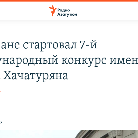
ане стартовал 7-й
народный конкурс име
 Хачатуряна
н
ся