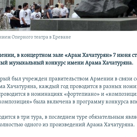
нием Оперного театра в Ереване
мении, в концертном зале «Арам Хачатурян» 7 июня ст
ый музыкальный конкурс имени Арама Хачатуряна.
орый был учрежден правительством Армении в связи с
а Хачатуряна, каждый год проводится в разных номи
 проводится в номинациях «фортепиано» и «композици
омпозиция» была включена в программу конкурса вп
дится в три тура, в последнем туре обязательным явля
олностью одного из произведений Арама Хачатуряна.