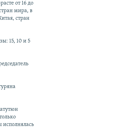
расте от 16 до
стран мира, в
Китая, стран
: 15, 10 и 5
редседатель
туряна
Азатутюн
 только
ы исполнялась