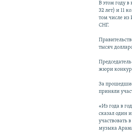
В этом году в
32 лет) и 11 
том числе из
СНГ.
Правительств
тысяч долларо
Председатель
жюри конкурс
За прошедши
приняли учас
«Из года в го
сказал один и
участвовать в
музыка Арама