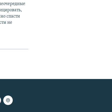
внеочередные
ицировать,
йно спасти
сти не