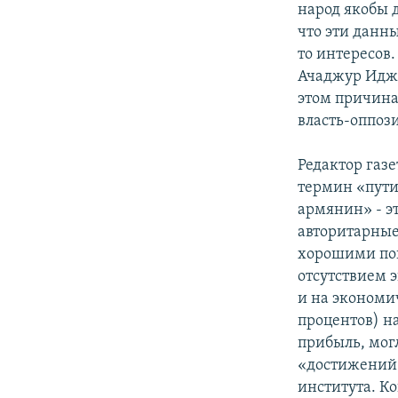
народ якобы д
что эти данн
то интересов.
Ачаджур Идже
этом причина 
власть-оппоз
Редактор газ
термин «пути
армянин» - э
авторитарные
хорошими пок
отсутствием 
и на экономи
процентов) н
прибыль, мог
«достижений»
института. К