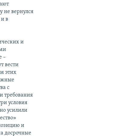
вают
у не вернулся
 и в
ических и
еми
е –
ут вести
ем этих
важные
ва с
ри требования
три условия
чно усилили
ество»
 позицию и
на досрочные