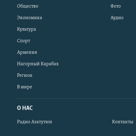
Общество
Фото
Экономика
Аудио
Культура
Спорт
Армения
Нагорный Карабах
Регион
В мире
Հայերեն
English
О НАС
Русский
Радио Азатутюн
Контакты
Все сайты Радио Азатутюн