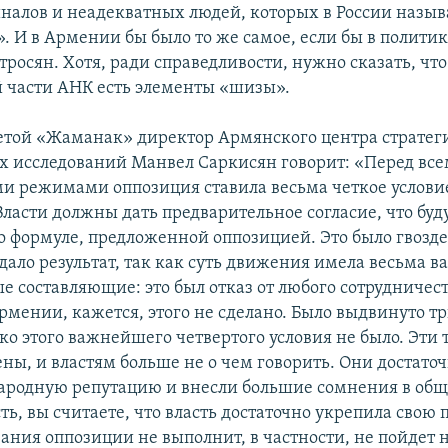
налов и неадекватных людей, которых в России назы
 И в Армении бы было то же самое, если бы в политик
росян. Хотя, ради справедливости, нужно сказать, что
 части АНК есть элементы «шизы».
азетой «Жаманак» директор Армянского центра стратег
 исследований Манвел Саркисян говорит: «Перед вс
и режимами оппозиция ставила весьма четкое услови
ласти должны дать предварительное согласие, что буд
о формуле, предложенной оппозицией. Это было гвозд
дало результат, так как суть движения имела весьма 
е составляющие: это был отказ от любого сотрудничест
Армении, кажется, этого не сделано. Было выдвинуто т
ко этого важнейшего четвертого условия не было. Эти 
ны, и властям больше не о чем говорить. Они достато
родную репутацию и внесли большие сомнения в общ
сть, вы считаете, что власть достаточно укрепила свою
вания оппозиции не выполнит, в частности, не пойдет 