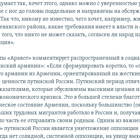
умает так, хочет этого, однако можно с уверенностью
ые с ног до головы поддельные и направлены на обслу
 Так что, никому не известно, чего хочет, например, ж
ванского района, какие требования имеет к власти и 
того, что никто не может сказать, согласен ли народ н
иция».
еты «Аравот» комментирует распространенный в социа
нский армянин»: «Если сформулировать коротко, то 
то армянин из Армении, ориентированный на жесткие
 ценности путинской России. Путинский период отлич
азателями, которые обусловлены высокими ценами н
экономического кризиса. Это в большей степени благо
ческое состояние Армении, поскольку большинство (о
аших трудовых мигрантов работало в России и, получ
ло часть ее отправлять своим родным. Одним из важн
 путинской России является уничтожение оппозиции
огда нет солидной, системной оппозиции, на улицу вы