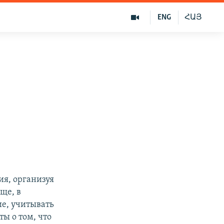
ENG
ՀԱՅ
ия, организуя
ще, в
е, учитывать
ы о том, что