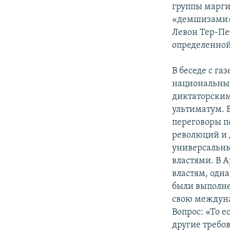
группы марги
«демшизами».
Левон Тер-Пет
определенной
В беседе с г
национальных
диктаторским
ультиматум. В
переговоры п
революций и 
универсальны
властями. В 
властям, одна
были выполне
свою междуна
Вопрос: «То е
другие требо