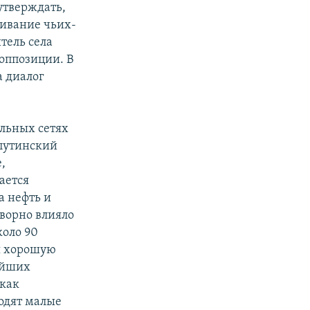
 утверждать,
живание чьих-
итель села
оппозиции. В
а диалог
льных сетях
«путинский
,
ается
а нефть и
творно влияло
коло 90
ая хорошую
ейших
 как
ходят малые