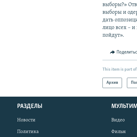
выборы?» Отв
выборы и оде
дать оппозици
лицо всех – и
пойдут».
Поделить
This item is part of
Архив
По
РАЗДЕЛЫ
МУЛЬТИ
Новости
Видео
Политика
Фильм