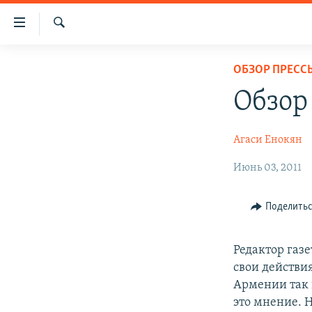
Ссылки
доступа
Поиск
Перейти
ГЛАВНАЯ
ОБЗОР ПРЕСС
к
НОВОСТИ
основному
Обзор
содержанию
ПОЛИТИКА
Перейти
ОБЩЕСТВО
Агаси Енокян
к
основной
ЭКОНОМИКА
Июнь 03, 2011
навигации
РЕГИОН
Перейти
Поделить
к
НАГОРНЫЙ КАРАБАХ
поиску
КУЛЬТУРА
Редактор газе
СПОРТ
свои действи
Армении так 
АРХИВ
это мнение. 