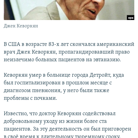
Հայերեն
English
Джек Кеворкян
Русский
В США в возрасте 83-х лет скончался американский
Все сайты Радио Азатутюн
врач Джек Кеворкян, пропагандировавший право
неизлечимо больных пациентов на эвтаназию.
Кеворкян умер в больнице города Детройт, куда
был госпитализирован в прошлом месяце с
диагнозом пневмония, у него были также
проблемы с почками.
Известно, что доктор Кеворкян содействовал
добровольному уходу из жизни более ста
пациентов. За эту деятельность он был приговорен
в своё время к длительному тюремному сроку.