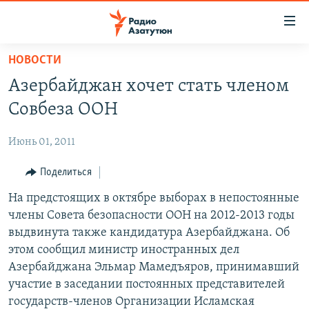
Ссылки
доступа
Перейти
НОВОСТИ
к
ГЛАВНАЯ
Азербайджан хочет стать членом
основному
НОВОСТИ
содержанию
Совбеза ООН
ПОЛИТИКА
Перейти
к
Июнь 01, 2011
ОБЩЕСТВО
основной
ЭКОНОМИКА
Поделиться
навигации
Перейти
РЕГИОН
На предстоящих в октябре выборах в непостоянные
к
члены Совета безопасности ООН на 2012-2013 годы
НАГОРНЫЙ КАРАБАХ
поиску
выдвинута также кандидатура Азербайджана. Об
КУЛЬТУРА
этом сообщил министр иностранных дел
Азербайджана Эльмар Мамедъяров, принимавший
СПОРТ
участие в заседании постоянных представителей
АРХИВ
государств-членов Организации Исламская