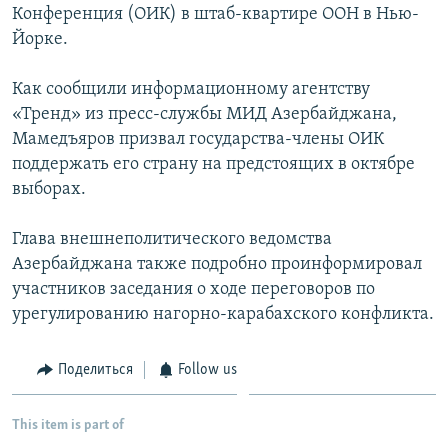
Конференция (ОИК) в штаб-квартире ООН в Нью-
Հայերեն
Йорке.
English
Как сообщили информационному агентству
Русский
«Тренд» из пресс-службы МИД Азербайджана,
Мамедъяров призвал государства-члены ОИК
поддержать его страну на предстоящих в октябре
Все сайты Радио Азатутюн
выборах.
Глава внешнеполитического ведомства
Азербайджана также подробно проинформировал
участников заседания о ходе переговоров по
урегулированию нагорно-карабахского конфликта.
Поделиться
Follow us
This item is part of