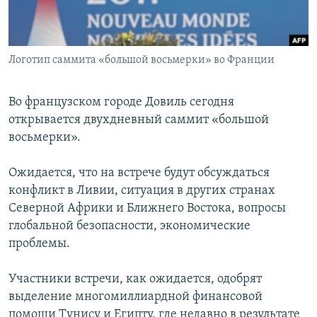
Հայերեն
English
Логотип саммита «большой восьмерки» во Франции
Русский
Во французском городе Довиль сегодня
Все сайты Радио Азатутюн
открывается двухдневный саммит «большой
восьмерки».
Ожидается, что на встрече будут обсуждаться
конфликт в Ливии, ситуация в других странах
Северной Африки и Ближнего Востока, вопросы
глобальной безопасности, экономические
проблемы.
Участники встречи, как ожидается, одобрят
выделение многомиллиардной финансовой
помощи Тунису и Египту, где недавно в результате