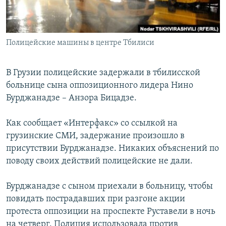
Հայերեն
English
Полицейские машины в центре Тбилиси
Русский
В Грузии полицейские задержали в тбилисской
Все сайты Радио Азатутюн
больнице сына оппозиционного лидера Нино
Бурджанадзе – Анзора Бицадзе.
Как сообщает «Интерфакс» со ссылкой на
грузинские СМИ, задержание произошло в
присутствии Бурджанадзе. Никаких объяснений по
поводу своих действий полицейские не дали.
Бурджанадзе с сыном приехали в больницу, чтобы
повидать пострадавших при разгоне акции
протеста оппозиции на проспекте Руставели в ночь
на четверг. Полиция использовала против