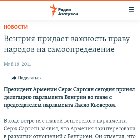
Ссылки
доступа
Перейти
НОВОСТИ
к
ГЛАВНАЯ
Венгрия придает важность праву
основному
НОВОСТИ
содержанию
народов на самоопределение
ПОЛИТИКА
Перейти
к
Май 18, 2011
ОБЩЕСТВО
основной
ЭКОНОМИКА
Поделиться
навигации
Перейти
РЕГИОН
Президент Армении Серж Саргсян сегодня принял
к
делегацию парламента Венгрии во главе с
НАГОРНЫЙ КАРАБАХ
поиску
председателем парламента Ласло Кьовером.
КУЛЬТУРА
В ходе встречи с главой венгерского парламента
СПОРТ
Серж Саргсян заявил, что Армения заинтересована
АРХИВ
в развитии отношений с Венгрией. Он отметил, что