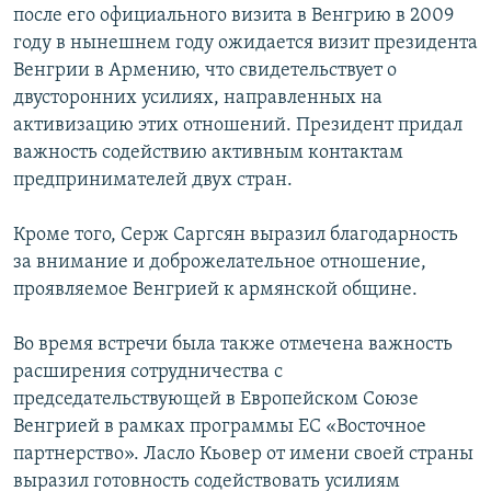
после его официального визита в Венгрию в 2009
Հայերեն
году в нынешнем году ожидается визит президента
Венгрии в Армению, что свидетельствует о
English
двусторонних усилиях, направленных на
Русский
активизацию этих отношений. Президент придал
важность содействию активным контактам
предпринимателей двух стран.
Все сайты Радио Азатутюн
Кроме того, Серж Саргсян выразил благодарность
за внимание и доброжелательное отношение,
проявляемое Венгрией к армянской общине.
Во время встречи была также отмечена важность
расширения сотрудничества с
председательствующей в Европейском Союзе
Венгрией в рамках программы ЕС «Восточное
партнерство». Ласло Кьовер от имени своей страны
выразил готовность содействовать усилиям