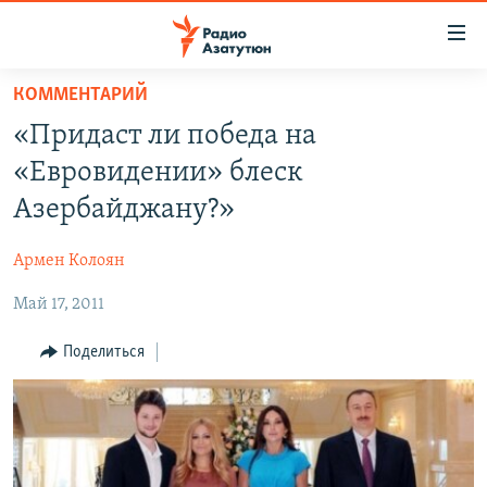
Ссылки
доступа
Перейти
КОММЕНТАРИЙ
к
ГЛАВНАЯ
«Придаст ли победа на
основному
НОВОСТИ
содержанию
«Евровидении» блеск
ПОЛИТИКА
Перейти
Азербайджану?»
к
ОБЩЕСТВО
основной
Армен Колоян
ЭКОНОМИКА
навигации
Перейти
Май 17, 2011
РЕГИОН
к
НАГОРНЫЙ КАРАБАХ
Поделиться
поиску
КУЛЬТУРА
СПОРТ
АРХИВ