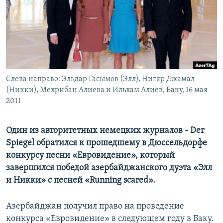
Հայերեն
English
Русский
Слева направо: Эльдар Гасымов (Элл), Нигяр Джамал
Все сайты Радио Азатутюн
(Никки), Мехрибан Алиева и Ильхам Алиев, Баку, 16 мая
2011
Один из авторитетных немецких журналов - Der
Spiegel обратился к прошедшему в Дюссельдорфе
конкурсу песни «Евровидение», который
завершился победой азербайджанского дуэта «Элл
и Никки» с песней «Running scared».
Азербайджан получил право на проведение
конкурса «Евровидение» в следующем году в Баку.