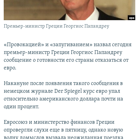
Հայերեն
English
Премьер-министр Греции Георгиос Папандреу
Русский
«Провокацией» и «запугиванием» назвал сегодня
Все сайты Радио Азатутюн
премьер-министр Греции Георгиос Папандреу
сообщение о готовности его страны отказаться от
евро.
Накануне после появления такого сообщения в
немецком журнале Der Spiegel курс евро упал
относительно американского доллара почти на
один процент.
Евросоюз и министерство финансов Греции
опровергли слухи еще в пятницу, однако новую
волну домыслов вызвала неожиданная поездка