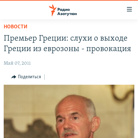
Ссылки
доступа
Перейти
НОВОСТИ
к
ГЛАВНАЯ
Премьер Греции: слухи о выходе
основному
НОВОСТИ
содержанию
Греции из еврозоны - провокация
ПОЛИТИКА
Перейти
к
Май 07, 2011
ОБЩЕСТВО
основной
ЭКОНОМИКА
Поделиться
навигации
Перейти
РЕГИОН
к
НАГОРНЫЙ КАРАБАХ
поиску
КУЛЬТУРА
СПОРТ
АРХИВ