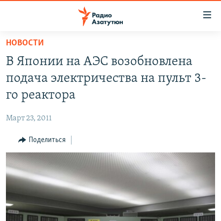
Ссылки
доступа
Перейти
НОВОСТИ
к
ГЛАВНАЯ
В Японии на АЭС возобновлена
основному
НОВОСТИ
содержанию
подача электричества на пульт 3-
ПОЛИТИКА
Перейти
го реактора
к
ОБЩЕСТВО
основной
Март 23, 2011
ЭКОНОМИКА
навигации
Перейти
Поделиться
РЕГИОН
к
НАГОРНЫЙ КАРАБАХ
поиску
КУЛЬТУРА
СПОРТ
АРХИВ