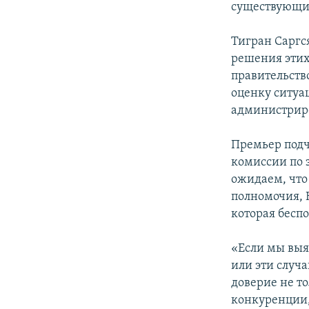
существующим
Тигран Саргс
решения этих
правительств
оценку ситуа
администрир
Премьер подч
комиссии по 
ожидаем, что
полномочия, 
которая бесп
«Если мы выя
или эти случа
доверие не т
конкуренции, 