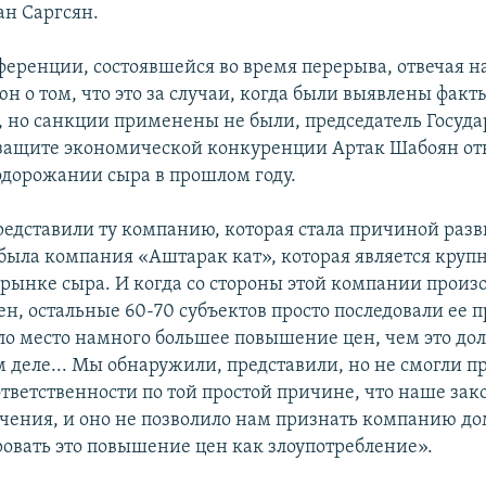
ан Саргсян.
ференции, состоявшейся во время перерыва, отвечая н
юн о том, что это за случаи, когда были выявлены фак
 но санкции применены не были, председатель Госуд
защите экономической конкуренции Артак Шабоян отв
подорожании сыра в прошлом году.
едставили ту компанию, которая стала причиной разв
 была компания «Аштарак кат», которая является кру
 рынке сыра. И когда со стороны этой компании произ
н, остальные 60-70 субъектов просто последовали ее п
ло место намного большее повышение цен, чем это до
м деле... Мы обнаружили, представили, но не смогли п
тветственности по той простой причине, что наше зак
чения, и оно не позволило нам признать компанию 
овать это повышение цен как злоупотребление».