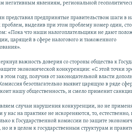
 негативным явлениям, региональной геополитическ
ян представил предпринятые правительством шаги в 
 проблем, выделив при этом проблему номер один, ст
ом: «Пока что наши налогоплательщики не дают пол
ции, царящей в сфере налогового и таможенного
ования».
еркнул важность доверия со стороны общества к Госу
защите экономической конкуренции: «С этой точки з
 в этом году, получив от законодательной власти допо
Комиссия безотлагательно выявит царящую в ряде сфе
окоит нашу общественность, и смело применит санкци
вляем случаи нарушения конкуренции, но не примен
и у нас на практике не искореняются, то, естественно,
олько к Государственной комиссии по защите экономи
но и в целом к государственным структурам и правите