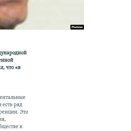
дународной
енной
, что «в
ментальные
 есть ряд
ренции. Это
ия,
бществе к