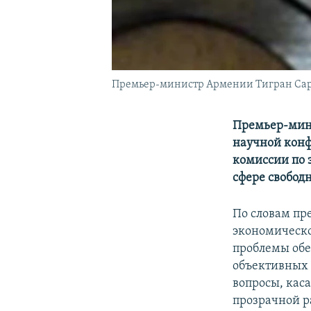
Премьер-министр Армении Тигран Са
Премьер-мин
научной конф
комиссии по 
сфере свобод
По словам пр
экономическо
проблемы обе
объективных 
вопросы, кас
прозрачной р