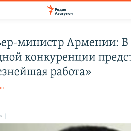
ер-министр Армении: В 
дной конкуренции предс
езнейшая работа»
ян
ся