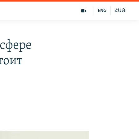
ENG
ՀԱՅ
сфере
тоит