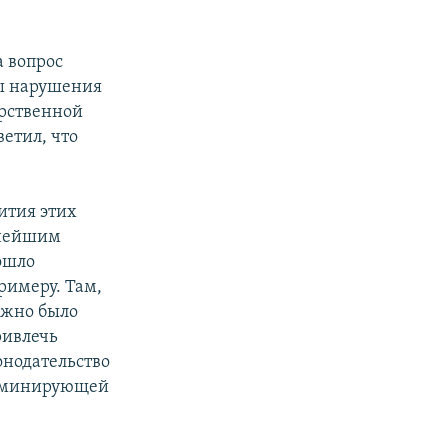
а вопрос
ты нарушения
арственной
етил, что
ития этих
пнейшим
ошло
римеру. Там,
лжно было
ривлечь
онодательство
доминирующей