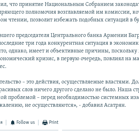
ил, что принятие Национальным Собранием законода
иряющего полномочия возглавляемой им комиссии, к
вом чтении, позволит избежать подобных ситуаций в б
вшего председателя Центрального банка Армении Баг
 последние три года конкурентная ситуация в эконом
что, однако, имеет и объективные причины, поскольку
ономический кризис, в первую очередь, повлиял на м
ес.
тельство – это действия, осуществляемые властями. До
расивых слов ничего другого сделано не было. Наша ст
ной проблемой – перед необходимостью системных из
жалению, не осуществляются», - добавил Асатрян.
ся
Follow us
Print