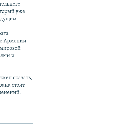
тельного
оторый уже
удущем.
рата
ике Армении
 мировой
алый и
лжен сказать,
рана стоит
менений,