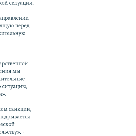
ой ситуации.
направлении
оящую перед
ожительную
дарственной
рения мы
лнительные
р ситуацию,
и».
яем санкции,
 подрывается
ческой
льству», -