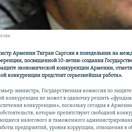
ргсян
истр Армении Тигран Саргсян в понедельник на меж
еренции, посвященной 10-летию создания Государств
защите экономической конкуренции Армении, отметил
ной конкуренции предстоит серьезнейшая работа».
емьер-министра, Государственная комиссия по защите
й конкуренции не может в одиночку решить «фунда
спечения конкуренции», поскольку сегодня в Армении
обстоятельств, которые препятствуют свободной конку
ающиеся налогового и таможенного администрирован
аботы предприятий, уровня коррупции, отношения в о