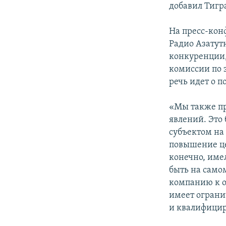
добавил Тигр
На пресс-кон
Радио Азатут
конкуренции,
комиссии по 
речь идет о 
«Мы также пр
явлений. Это
субъектом на
повышение це
конечно, име
быть на само
компанию к о
имеет ограни
и квалифицир