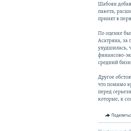
Шабоян добав
пакета, расш
принят в пер
По оценке бы
Асатряна, за
ухудшилась, 
финансово-эк
средний бизн
Другое обстоя
что помимо к
перед серьез
которые, к со
Поделить