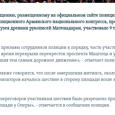
бщению, размещенному на официальном сайте полици
зиционного Армянского национального конгресса, п
музея древних рукописей Матенадаран, участвовало 9 
 призывы сотрудников полиции к порядку, часть учас
о время перекрыли перекресток проспекта Маштоца и 
шив тем самым дорожное движение», - отмечает поли
акже говорится, что после завершения митинга, около 
низаторов началось шествие в сторону площади возле 
е переговоров участникам шествия было разрешено пр
ощади у Оперы», - отмечается в сообщении полиции.