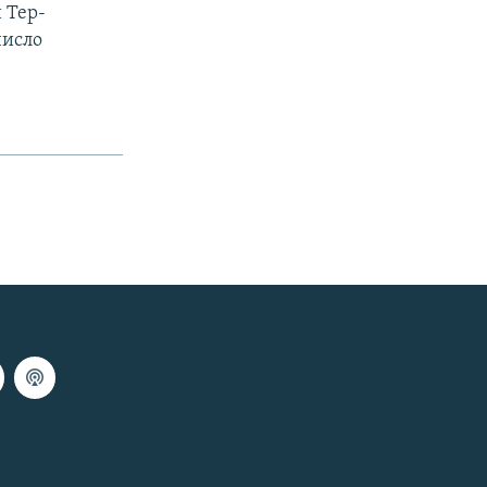
 Тер-
число