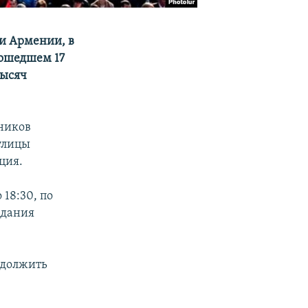
и Армении, в
рошедшем 17
тысяч
тников
улицы
ция.
18:30, по
здания
одолжить