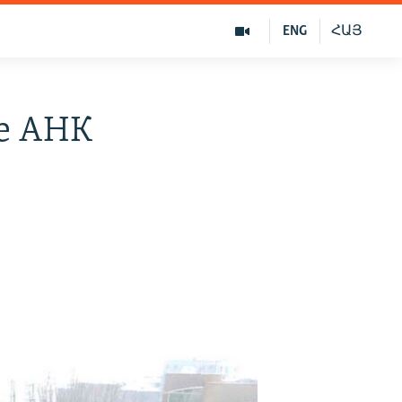
ENG
ՀԱՅ
е АНК