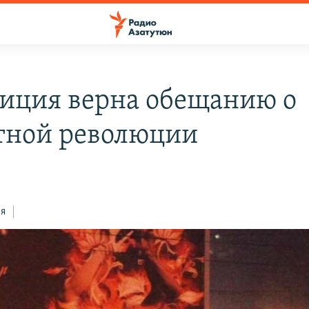
иция верна обещанию о
тной революции
ся