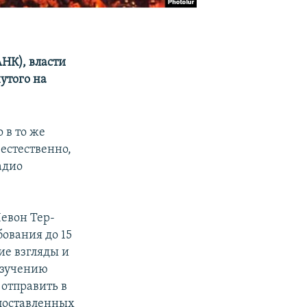
НК), власти
утого на
 в то же
естественно,
адио
евон Тер-
ования до 15
ие взгляды и
изучению
 отправить в
опоставленных