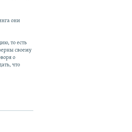
инга они
ию, то есть
 верны своему
воря о
ать, что