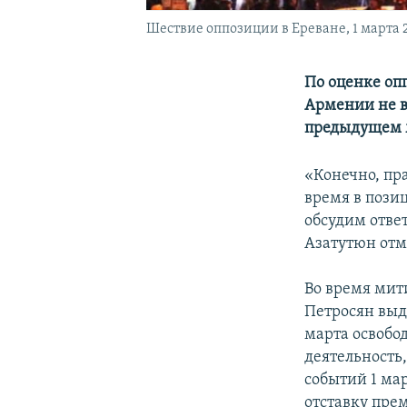
Шествие оппозиции в Ереване, 1 марта 2
По оценке оп
Армении не в
предыдущем м
«Конечно, пр
время в пози
обсудим ответ
Азатутюн отм
Во время мит
Петросян выд
марта освобо
деятельность
событий 1 мар
отставку пре