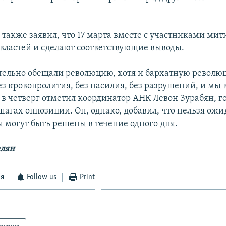
 также заявил, что 17 марта вместе с участниками мит
т властей и сделают соответствующие выводы.
ельно обещали революцию, хотя и бархатную революц
з кровопролития, без насилия, без разрушений, и мы
 в четверг отметил координатор АНК Левон Зурабян, го
агах оппозиции. Он, однако, добавил, что нельзя ожид
ы могут быть решены в течение одного дня.
елян
ся
Follow us
Print