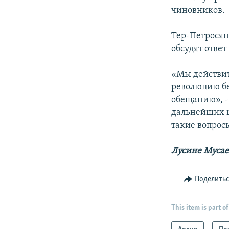
чиновников.
Тер-Петросян
обсудят отве
«Мы действит
революцию бе
обещанию», -
дальнейших ш
такие вопрос
Лусине Муса
Поделить
This item is part of