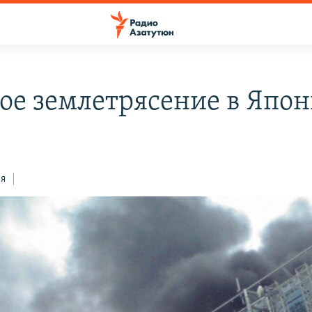
ое землетрясение в Япо
ся