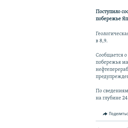
Поступило со
побережье Я
Геологическа
в 8,9.
Сообщается о
побережья ма
нефтеперераб
предупрежден
По сведениям
на глубине 2
Поделить