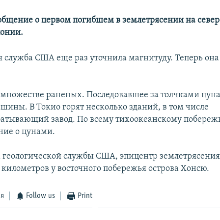
общение о первом погибшем в землетрясении на севе
понии.
я служба США еще раз уточнила магнитуду. Теперь она
 множестве раненых. Последовавшее за толчками цун
шины. В Токио горят несколько зданий, в том числе
атывающий завод. По всему тихоокеанскому побереж
ие о цунами.
 геологической службы США, эпицентр землетрясения
4 километров у восточного побережья острова Хонсю.
ся
Follow us
Print