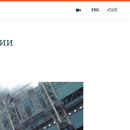
ENG
ՀԱՅ
нии