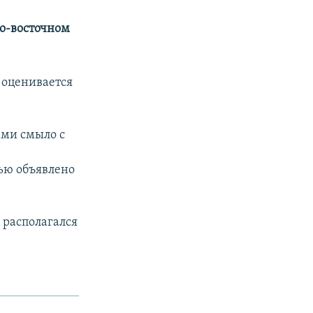
ро-восточном
 оценивается
ами смыло с
ью объявлено
 располагался