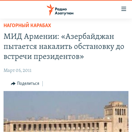
Ссылки
доступа
Перейти
НАГОРНЫЙ КАРАБАХ
к
ГЛАВНАЯ
МИД Армении: «Азербайджан
основному
НОВОСТИ
содержанию
пытается накалить обстановку до
ПОЛИТИКА
Перейти
встречи президентов»
к
ОБЩЕСТВО
основной
Март 05, 2011
ЭКОНОМИКА
навигации
Перейти
Поделиться
РЕГИОН
к
НАГОРНЫЙ КАРАБАХ
поиску
КУЛЬТУРА
СПОРТ
АРХИВ