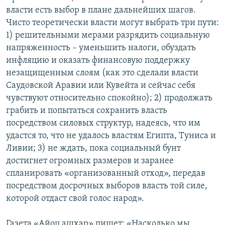
власти есть выбор в плане дальнейших шагов.
Հայերեն
Чисто теоретически власти могут выбрать три пути:
1) решительными мерами разрядить социальную
English
напряженность – уменьшить налоги, обуздать
Русский
инфляцию и оказать финансовую поддержку
незащищенным слоям (как это сделали власти
Все сайты Радио Азатутюн
Саудовской Аравии или Кувейта и сейчас себя
чувствуют относительно спокойно); 2) продолжать
грабить и попытаться сохранить власть
посредством силовых структур, надеясь, что им
удастся то, что не удалось властям Египта, Туниса и
Ливии; 3) не ждать, пока социальный бунт
достигнет огромных размеров и заранее
спланировать «организованный отход», передав
посредством досрочных выборов власть той силе,
которой отдаст свой голос народ».
Газета «Айоц ашхар» пишет: «Насколько мы