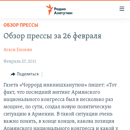
Ссылки
доступа
Перейти
ОБЗОР ПРЕССЫ
к
ГЛАВНАЯ
Обзор прессы за 26 февраля
основному
НОВОСТИ
содержанию
Агаси Енокян
ПОЛИТИКА
Перейти
к
Февраль 27, 2011
ОБЩЕСТВО
основной
ЭКОНОМИКА
навигации
Поделиться
Перейти
РЕГИОН
Газета «Чоррорд инкнишханутюн» пишет: «Тот
к
факт, что последний митинг Армянского
НАГОРНЫЙ КАРАБАХ
поиску
национального конгресса был в несколько раз
КУЛЬТУРА
мощнее, по сути, создал новую политическую
ситуацию в Армении. В такой ситуации очень
СПОРТ
важно понять, в конце концов, какова позиция
АРХИВ
Армянского национального конгресса и какой у