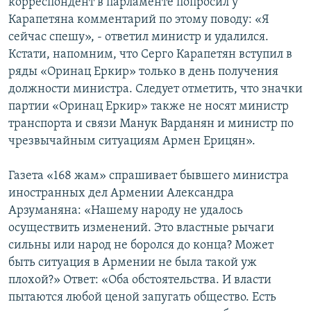
корреспондент в парламенте попросил у
Карапетяна комментарий по этому поводу: «Я
сейчас спешу», - ответил министр и удалился.
Кстати, напомним, что Серго Карапетян вступил в
ряды «Оринац Еркир» только в день получения
должности министра. Следует отметить, что значки
партии «Оринац Еркир» также не носят министр
транспорта и связи Манук Варданян и министр по
чрезвычайным ситуациям Армен Ерицян».
Газета «168 жам» спрашивает бывшего министра
иностранных дел Армении Александра
Арзуманяна: «Нашему народу не удалось
осуществить изменений. Это властные рычаги
сильны или народ не боролся до конца? Может
быть ситуация в Армении не была такой уж
плохой?» Ответ: «Оба обстоятельства. И власти
пытаются любой ценой запугать общество. Есть