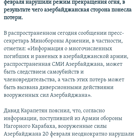
февраля нарушили режим прекращения огня, в
результате чего азербайджанская сторона понесла
Հայերեն
потери.
English
В распространенном сегодня сообщении пресс-
Русский
секретарь Минобороны Армении, в частности,
отметил: «Информация о многочисленных
Все сайты Радио Азатутюн
погибших и раненых в азербайджанской армии,
распространенная СМИ Азербайджана, может
быть следствием самоубийств и
членовредительства, а часть этих потерь может
быть вызвана диверсионными действиями
вооруженных сил Азербайджана».
Давид Карапетян пояснил, что, согласно
информации, поступившей из Армии обороны
Нагорного Карабаха, вооруженные силы
Азербайджана 20 февраля неоднократно нарушали