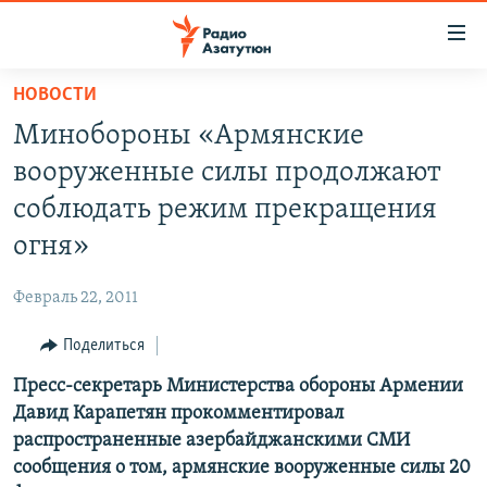
Ссылки
доступа
Перейти
НОВОСТИ
к
ГЛАВНАЯ
Минобороны «Армянские
основному
НОВОСТИ
содержанию
вооруженные силы продолжают
ПОЛИТИКА
Перейти
соблюдать режим прекращения
к
ОБЩЕСТВО
огня»
основной
ЭКОНОМИКА
навигации
Февраль 22, 2011
Перейти
РЕГИОН
к
Поделиться
НАГОРНЫЙ КАРАБАХ
поиску
Пресс-секретарь Министерства обороны Армении
КУЛЬТУРА
Давид Карапетян прокомментировал
СПОРТ
распространенные азербайджанскими СМИ
сообщения о том, армянские вооруженные силы 20
АРХИВ