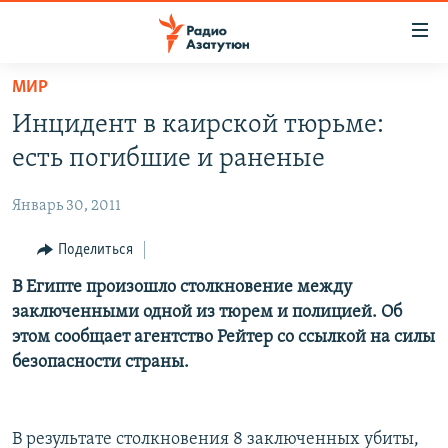
Ссылки
доступа
Перейти
МИР
к
ГЛАВНАЯ
Инцидент в каирской тюрьме:
основному
НОВОСТИ
содержанию
есть погибшие и раненые
ПОЛИТИКА
Перейти
к
Январь 30, 2011
ОБЩЕСТВО
основной
ЭКОНОМИКА
Поделиться
навигации
Перейти
РЕГИОН
В Египте произошло столкновение между
к
заключенными одной из тюрем и полицией. Об
НАГОРНЫЙ КАРАБАХ
поиску
этом сообщает агентство Рейтер со ссылкой на силы
КУЛЬТУРА
безопасности страны.
СПОРТ
АРХИВ
В результате столкновения 8 заключенных убиты,