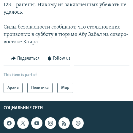
123 – ранены. Никому из заключенных убежать не
Հայերեն
удалось.
English
Силы безопасности сообщают, что столкновение
Русский
произошло в субботу в тюрьме Абу Забал на северо-
востоке Каира.
Все сайты Радио Азатутюн
Поделиться
Follow us
This item is part of
Архив
Политика
Мир
СОЦИАЛЬНЫЕ СЕТИ