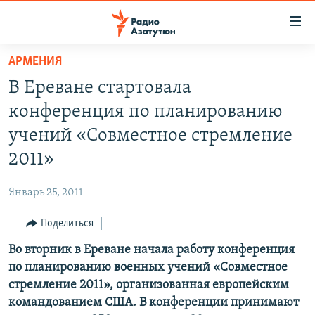
Ссылки
доступа
Перейти
АРМЕНИЯ
к
ГЛАВНАЯ
В Ереване стартовала
основному
НОВОСТИ
содержанию
конференция по планированию
ПОЛИТИКА
Перейти
учений «Совместное стремление
к
ОБЩЕСТВО
2011»
основной
ЭКОНОМИКА
навигации
Январь 25, 2011
Перейти
РЕГИОН
к
Поделиться
НАГОРНЫЙ КАРАБАХ
поиску
Во вторник в Ереване начала работу конференция
КУЛЬТУРА
по планированию военных учений «Совместное
СПОРТ
стремление 2011», организованная европейским
командованием США. В конференции принимают
АРХИВ