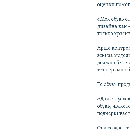
оценки помог
«Моя обувь о
дизайна как «
только красив
Аршо контроли
эскиза модели
должна быть 
тот первый о
Ее обувь прод
«Даже в усло
обувь, являет
подчеркивает
Она создает т