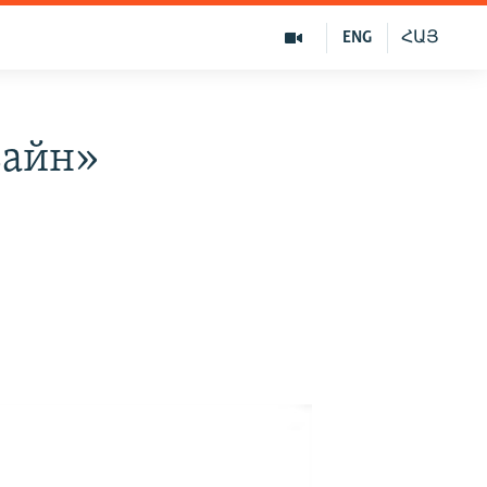
ENG
ՀԱՅ
зайн»