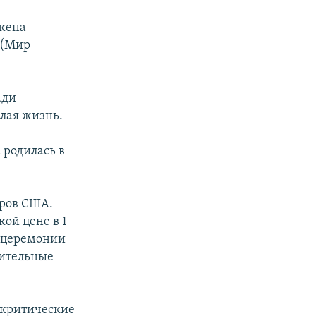
ужена
 (Мир
ади
елая жизнь.
 родилась в
аров США.
кой цене в 1
я церемонии
рительные
и критические