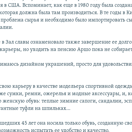
 в США. Вспоминает, как еще в 1980 году была создана
которая должна была там производиться. В те годы в К
 проблема сырья и необходимо было импортировать сы
алии.
 в Зал славы ознаменовало также завершение ее долго
карьеры, но уходить на пенсию Аршо пока не собирает
нимаюсь дизайном украшений, просто для удовольствия
свою карьеру в качестве модельера спортивной одежд
кже сумки, ремни, ожерелья и модные аксессуары, и, к
 женскую обувь: теплые зимние сапоги, сандалии, эс
гантные туфли на шпильках…
ошедших 45 лет она носила только обувь, созданную с
озможность испытать ее удобство и качество.