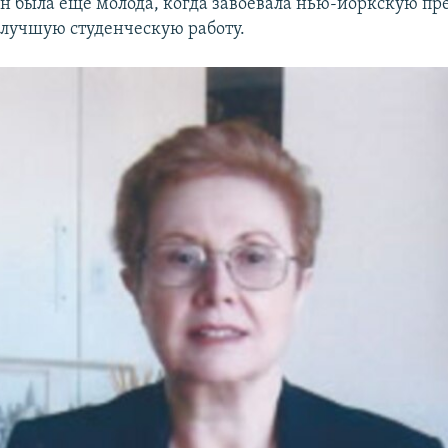
н была еще молода, когда завоевала нью-йоркскую п
 лучшую студенческую работу.