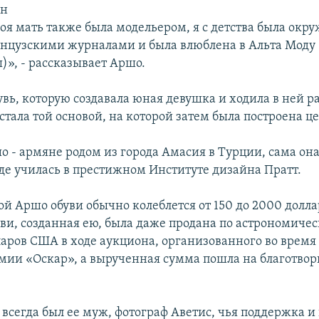
ян
оя мать также была модельером, я с детства была окр
нцузскими журналами и была влюблена в Альта Моду
)», - рассказывает Аршо.
увь, которую создавала юная девушка и ходила в ней р
стала той основой, на которой затем была построена ц
о - армяне родом из города Амасия в Турции, сама она
де училась в престижном Институте дизайна Пратт.
ой Аршо обуви обычно колеблется от 150 до 2000 долл
ви, созданная ею, была даже продана по астрономичес
аров США в ходе аукциона, организованного во врем
мии «Оскар», а вырученная сумма пошла на благотво
 всегда был ее муж, фотограф Аветис, чья поддержка 