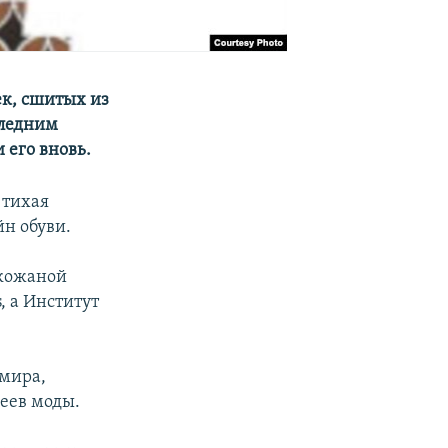
ек, сшитых из
следним
 его вновь.
 тихая
н обуви.
 кожаной
, а Институт
 мира,
еев моды.