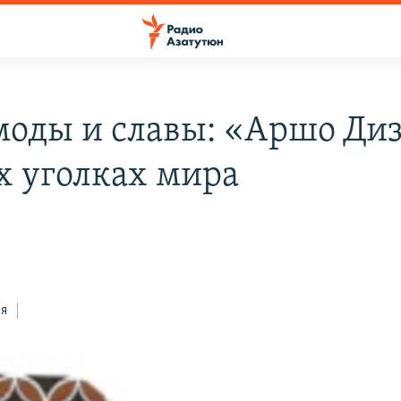
моды и славы: «Аршо Ди
ех уголках мира
ся