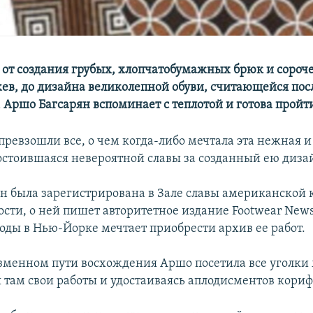
 от создания грубых, хлопчатобумажных брюк и сороч
жев, до дизайна великолепной обуви, считающейся по
 Аршо Багсарян вспоминает с теплотой и готова пройти
превзошли все, о чем когда-либо мечтала эта нежная и
стоившаяся невероятной славы за созданный ею дизай
н была зарегистрирована в Зале славы американской
ти, о ней пишет авторитетное издание Footwear News
оды в Нью-Йорке мечтает приобрести архив ее работ.
зменном пути восхождения Аршо посетила все уголки
 там свои работы и удостаиваясь аплодисментов кориф