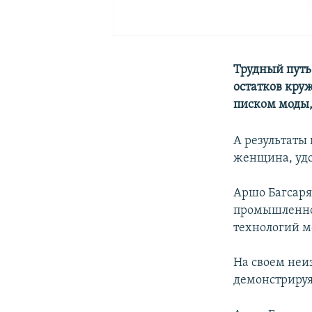
Трудный путь
остатков кру
писком моды,
А результаты 
женщина, удо
Аршо Багсаря
промышленнос
технологий м
На своем неи
демонстрируя