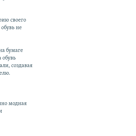
рию своего
 обувь не
на бумаге
а обувь
али, создавая
елю.
нно модная
и