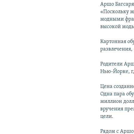
Аршо Багсар
«Поскольку м
модными фра
высокой моды
Картонная об
развлечения, 
Родители Арш
Нью-Йорке, г
Цена созданн
Одна пара обу
миллион долл
вручения пре
цели.
Рядом с Аршо