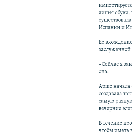
импортируется
линия обуви, 
существовала
Испании и Ит
Ее вхождение
заслуженной 
«Сейчас я за
она.
Аршо начала 
создавала та
самую разную
вечерние эле
В течение пр
чтобы иметь в