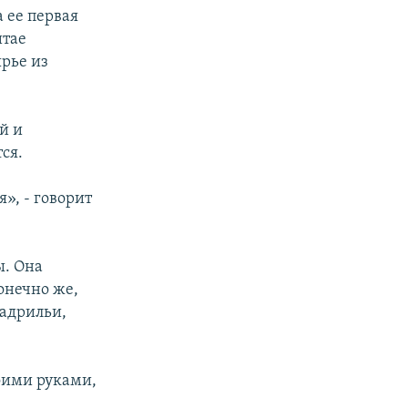
 ее первая
итае
рье из
й и
ся.
», - говорит
ы. Она
онечно же,
падрильи,
воими руками,