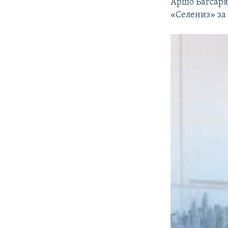
Аршо Багсаря
«Селениз» за