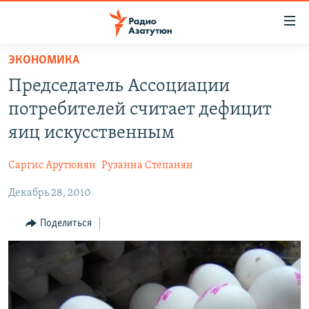
Ссылки
доступа
Перейти
ЭКОНОМИКА
к
ГЛАВНАЯ
Председатель Ассоциации
основному
НОВОСТИ
содержанию
потребителей считает дефицит
ПОЛИТИКА
Перейти
яиц искусственным
к
ОБЩЕСТВО
основной
Саргис Арутюнян
Рузанна Степанян
ЭКОНОМИКА
навигации
Перейти
Декабрь 28, 2010
РЕГИОН
к
НАГОРНЫЙ КАРАБАХ
Поделиться
поиску
КУЛЬТУРА
СПОРТ
АРХИВ