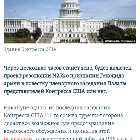
Հայերեն
English
Русский
Здание Конгресса США
Все сайты Радио Азатутюн
Через несколько часов станет ясно, будет включен
проект резолюции N252 о признании Геноцида
армян в повестку пленарного заседания Палаты
представителей Конгресса США или нет.
Накануне одного из последних заседаний
Конгресса США 111-го созыва турецкая сторона
делает все возможное для предотвращения
возможного обсуждения и принятия этой
резолюции
, характеризующей события 1915 года в