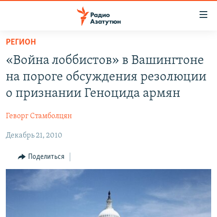
Ссылки
доступа
Перейти
РЕГИОН
к
ГЛАВНАЯ
«Война лоббистов» в Вашингтоне
основному
НОВОСТИ
содержанию
на пороге обсуждения резолюции
ПОЛИТИКА
Перейти
о признании Геноцида армян
к
ОБЩЕСТВО
основной
Геворг Стамболцян
ЭКОНОМИКА
навигации
Перейти
Декабрь 21, 2010
РЕГИОН
к
НАГОРНЫЙ КАРАБАХ
Поделиться
поиску
КУЛЬТУРА
СПОРТ
АРХИВ