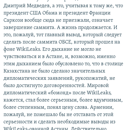
Дмитрий Медведев, а это, учитывая к тому же, что
Հայերեն
президент США Обама и президент Франции
Саркози вообще сюда не приезжали, означает
English
завершение саммита. А жизнь продолжается. И
Русский
это, пожалуй, тот главный вывод, который следует
сделать после саммита ОБСЕ, который прошел на
Все сайты Радио Азатутюн
фоне WikiLeaks. Его дыхание не могло не
чувствоваться и в Астане, и, возможно, именно
этим дыханием было обусловлено то, что в столице
Казахстана не было сделано значительных
дипломатических заявлений, рукопожатий, не
было достигнуто договоренностей. Мировой
дипломатический «бомонд» после WikiLeaks,
кажется, стал более серьезным, более вдумчивым,
более степенным, понял цену слова. Армении,
пожалуй, не помешало бы не отставать от этой
серьезности и сделать необходимые выводы из
WikiLeaks-ованной Астаны. Действительно,