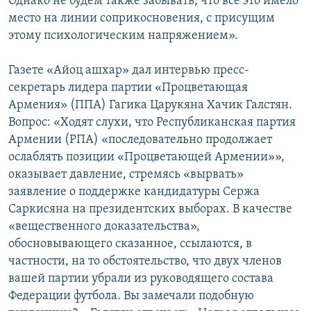
Однако не будем также забывать, что все это имело
место на линии соприкосновения, с присущим
этому психологическим напряжением».
Газете «Айоц ашхар» дал интервью пресс-
секретарь лидера партии «Процветающая
Армения» (ППА) Гагика Царукяна Хачик Галстян.
Вопрос: «Ходят слухи, что Республиканская партия
Армении (РПА) «последовательно продолжает
ослаблять позиции «Процветающей Армении»»,
оказывает давление, стремясь «вырвать»
заявление о поддержке кандидатуры Сержа
Саркисяна на президентских выборах. В качестве
«вещественного доказательства»,
обосновывающего сказанное, ссылаются, в
частности, на то обстоятельство, что двух членов
вашей партии убрали из руководящего состава
Федерации футбола. Вы замечали подобную