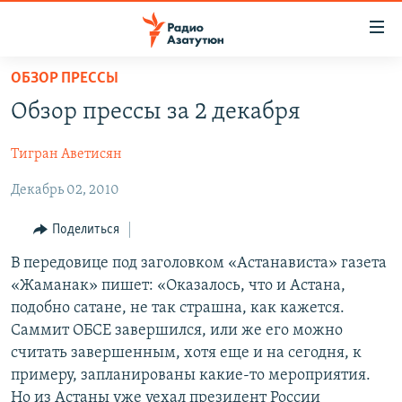
Ссылки
доступа
Перейти
ОБЗОР ПРЕССЫ
к
ГЛАВНАЯ
Обзор прессы за 2 декабря
основному
НОВОСТИ
содержанию
Тигран Аветисян
ПОЛИТИКА
Перейти
к
Декабрь 02, 2010
ОБЩЕСТВО
основной
ЭКОНОМИКА
навигации
Поделиться
Перейти
РЕГИОН
В передовице под заголовком «Астанависта» газета
к
«Жаманак» пишет: «Оказалось, что и Астана,
НАГОРНЫЙ КАРАБАХ
поиску
подобно сатане, не так страшна, как кажется.
КУЛЬТУРА
Саммит ОБСЕ завершился, или же его можно
считать завершенным, хотя еще и на сегодня, к
СПОРТ
примеру, запланированы какие-то мероприятия.
АРХИВ
Но из Астаны уже уехал президент России