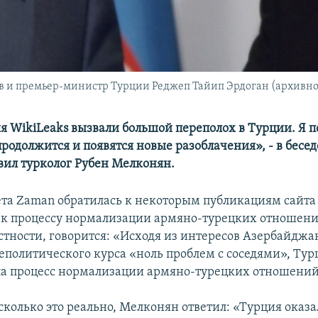
 и премьер-министр Турции Реджеп Тайип Эрдоган (архивно
я WikiLeaks вызвали большой переполох в Турции. Я п
продолжится и появятся новые разоблачения», - в бесед
вил турколог Рубен Мелконян.
ета Zaman обратилась к некоторым публикациям сайта 
к процессу нормализации армяно-турецких отношений
стности, говорится: «Исходя из интересов Азербайджан
еполитического курса «ноль проблем с соседями», Тур
а процесс нормализации армяно-турецких отношений
сколько это реально, Мелконян ответил: «Турция оказа