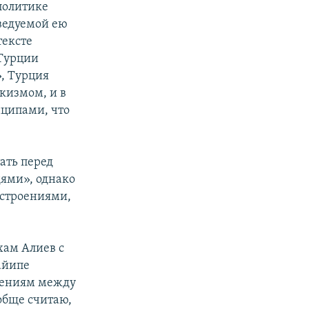
политике
ведуемой ею
тексте
 Турции
», Турция
кизмом, и в
ципами, что
ать перед
ями», однако
астроениями,
хам Алиев с
айипе
ошениям между
обще считаю,