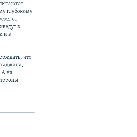
 пытаются
му глубокому
ремя от
иведут к
к и в
ерждать, что
байджана,
 А на
стороны