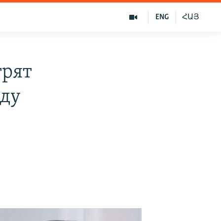
ENG
ՀԱՅ
трят
ду