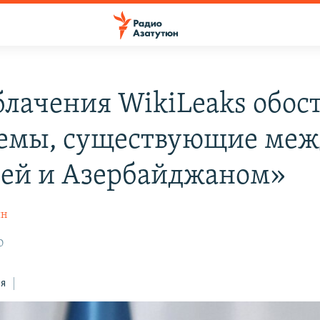
блачения WikiLeaks обос
емы, существующие меж
ей и Азербайджаном»
ян
0
ся