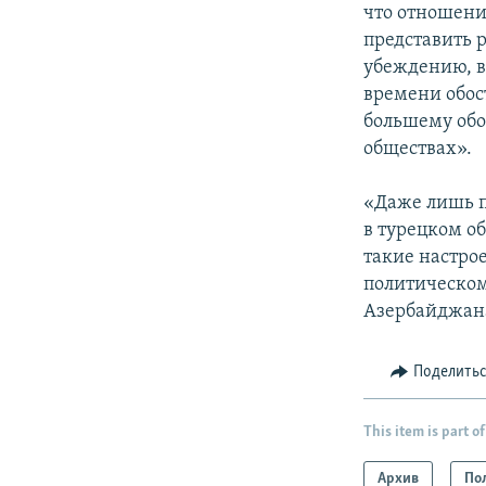
что отношени
представить 
убеждению, в
времени обос
большему обо
обществах».
«Даже лишь п
в турецком о
такие настро
политическом
Азербайджана,
Поделить
This item is part of
Архив
По