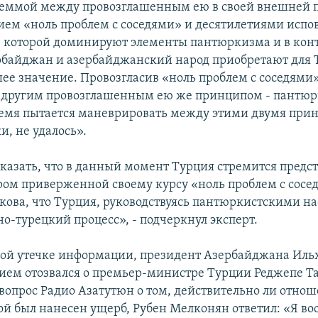
леммой между провозглашенным ею в своей внешней 
ем «ноль проблем с соседями» и десятилетиями испо
в которой доминируют элементы пантюркизма и в кон
рбайджан и азербайджанский народ приобретают для
шее значение. Провозгласив «ноль проблем с соседями
с другим провозглашенным ею же принципом - пантюр
емя пытается маневрировать между этими двумя прин
и, не удалось».
азать, что в данный момент Турция стремится предст
м приверженной своему курсу «ноль проблем с сосед
акова, что Турция, руководствуясь пантюркистскими н
о-турецкий процесс», - подчеркнул эксперт.
гой утечке информации, президент Азербайджана Иль
ем отозвался о премьер-министре Турции Реджепе Т
 вопрос Радио Азатутюн о том, действительно ли отн
ой был нанесен ущерб, Рубен Мелконян ответил: «Я во