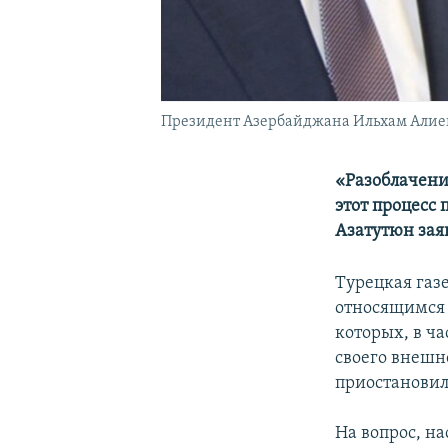
Президент Азербайджана Ильхам Алиев
«Разоблачени
этот процесс 
Азатутюн зая
Турецкая газ
относящимся 
которых, в ча
своего внешн
приостановил
На вопрос, на