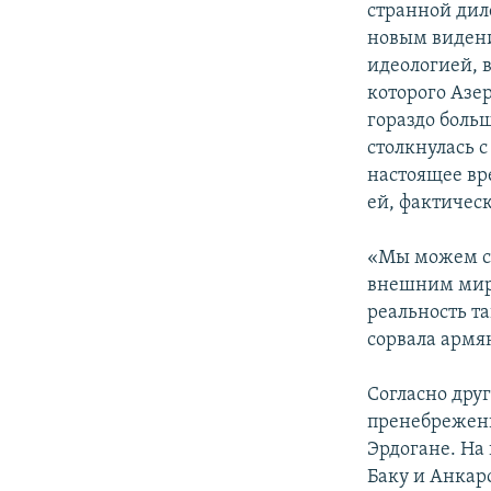
странной ди
новым видени
идеологией, 
которого Азе
гораздо боль
столкнулась 
настоящее вр
ей, фактическ
«Мы можем ск
внешним миро
реальность т
сорвала армян
Согласно дру
пренебрежени
Эрдогане. На
Баку и Анкар