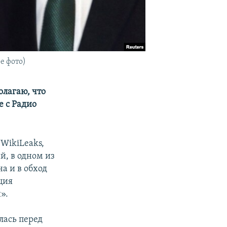
е фото)
олагаю, что
е с Радио
WikiLeaks,
, в одном из
а и в обход
ция
».
лась перед