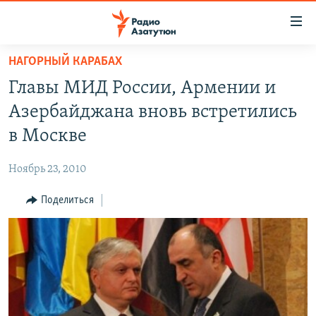
Ссылки
доступа
Перейти
НАГОРНЫЙ КАРАБАХ
к
ГЛАВНАЯ
Главы МИД России, Армении и
основному
НОВОСТИ
содержанию
Азербайджана вновь встретились
ПОЛИТИКА
Перейти
в Москве
к
ОБЩЕСТВО
основной
Ноябрь 23, 2010
ЭКОНОМИКА
навигации
Перейти
Поделиться
РЕГИОН
к
НАГОРНЫЙ КАРАБАХ
поиску
КУЛЬТУРА
СПОРТ
АРХИВ