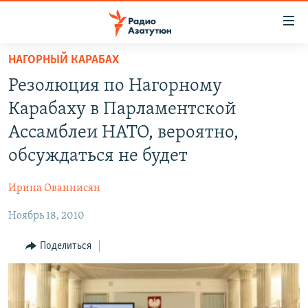
Ссылки
доступа
Перейти
НАГОРНЫЙ КАРАБАХ
к
ГЛАВНАЯ
Резолюция по Нагорному
основному
НОВОСТИ
содержанию
Карабаху в Парламентской
ПОЛИТИКА
Перейти
Ассамблеи НАТО, вероятно,
к
ОБЩЕСТВО
обсуждаться не будет
основной
ЭКОНОМИКА
навигации
Ирина Ованнисян
Перейти
РЕГИОН
к
Ноябрь 18, 2010
НАГОРНЫЙ КАРАБАХ
поиску
КУЛЬТУРА
Поделиться
СПОРТ
АРХИВ