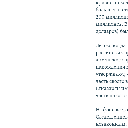
кризис, неме
большая част
200 миллионо
миллионов. В
долларов) бы
Летом, когда
российских п
армянского п
нахождения д
утверждают, 
часть своего 
Егиазарян им
часть налого
На фоне всего
Следственног
незаконным.