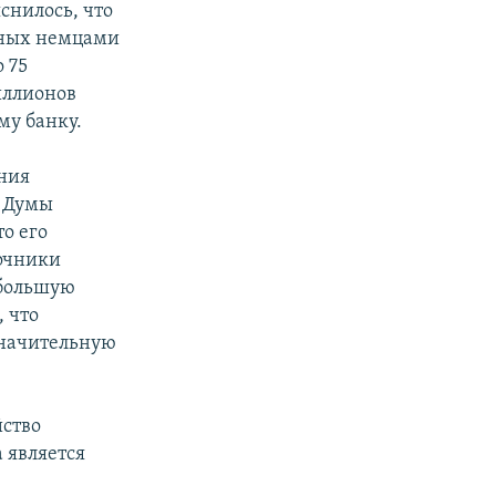
снилось, что
нных немцами
 75
иллионов
му банку.
ния
й Думы
о его
точники
 большую
, что
значительную
йство
 является