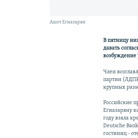
Ашот Егиазарян
В пятницу ни
давать согла
возбуждение 
Член возгла
партии (ЛДПР
крупных раз
Российские п
Егиазаряну к
году взяла к
Deutsche Ban
гостиниц - от