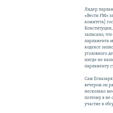
Лидер парлам
«Вести FM» з
комитета] го
Конституции, 
записано, что
парламента м
кодексе запи
уголовного д
нигде не нап
парламенту с
Сам Егиазарян
вечером он р
несколько мес
поэтому я не
участие в об