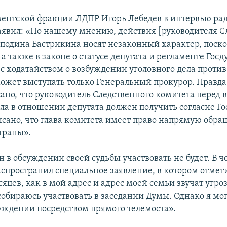
ентской фракции ЛДПР Игорь Лебедев в интервью ра
аявил: «По нашему мнению, действия [руководителя С
сподина Бастрикина носят незаконный характер, поско
а также в законе о статусе депутата и регламенте Гос
 с ходатайством о возбуждении уголовного дела против
ожет выступать только Генеральный прокурор. Правда
сано, что руководитель Следственного комитета перед
ела в отношении депутата должен получить согласие Г
исано, что глава комитета имеет право напрямую обра
траны».
 в обсуждении своей судьбы участвовать не будет. В ч
аспространил специальное заявление, в котором отмет
яцев, как в мой адрес и адрес моей семьи звучат угр
 собираюсь участвовать в заседании Думы. Однако я мо
суждении посредством прямого телемоста».