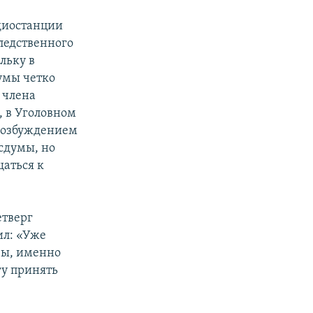
диостанции
ледственного
льку в
думы четко
 члена
, в Уголовном
 возбуждением
осдумы, но
щаться к
етверг
ил: «Уже
озы, именно
гу принять