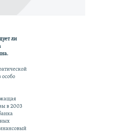
дует ли
а
яна.
ратической
 особо
ежащая
вы в 2003
банка
чных
 финансовый