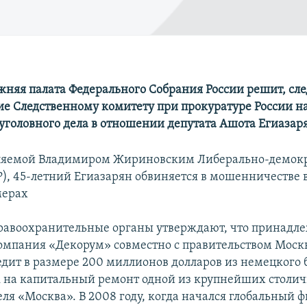
жняя палата Федерального Собрания России решит, сле
сие Следственному комитету при прокуратуре России н
уголовного дела в отношении депутата Ашота Егиазар
вляемой Владимиром Жириновским Либерально-демок
), 45-летний Егиазарян обвиняется в мошенничестве в
мерах
равоохранительные органы утверждают, что принадл
омпания «Декорум» совместно с правительством Моск
редит в размере 200 миллионов долларов из немецкого 
k на капитальный ремонт одной из крупнейших столи
еля «Москва». В 2008 году, когда начался глобальный