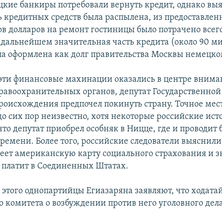
цкие банкиры потребовали вернуть кредит, однако выя
ь кредитных средств была распылена, из предоставле
в долларов на ремонт гостиницы было потрачено всего
 дальнейшем значительная часть кредита (около 90 м
ла оформлена как долг правительства Москвы немецко
 эти финансовые махинации оказались в центре внима
равоохранительных органов, депутат Государственно
роисхождения предпочел покинуть страну. Точное мест
о сих пор неизвестно, хотя некоторые российские ис
что депутат приобрел особняк в Ницце, где и проводит
времени. Более того, российские следователи выяснили
еет американскую карту социального страхования и 
в платит в Соединенных Штатах.
 этого однопартийцы Егиазаряна заявляют, что ходата
о комитета о возбуждении против него уголовного дела