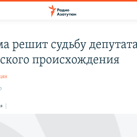
ма решит судьбу депутат
ского происхождения
цян
0
ся