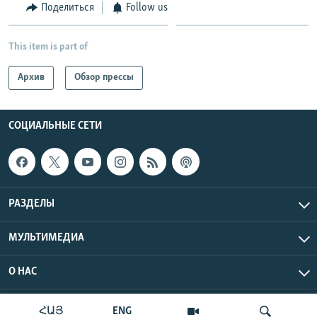
Поделиться
Follow us
This item is part of
Архив
Обзор прессы
СОЦИАЛЬНЫЕ СЕТИ
РАЗДЕЛЫ
МУЛЬТИМЕДИА
О НАС
Радио Азатутюн © 2026 RFE/RL, Inc. Все права защищены.
ՀԱՅ
ENG