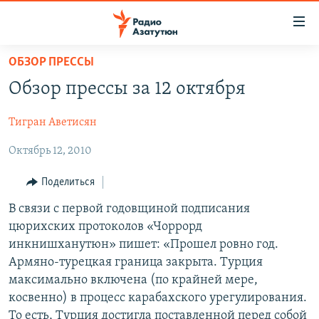
Ссылки
доступа
Перейти
ОБЗОР ПРЕССЫ
к
ГЛАВНАЯ
Обзор прессы за 12 октября
основному
НОВОСТИ
содержанию
Тигран Аветисян
ПОЛИТИКА
Перейти
к
Октябрь 12, 2010
ОБЩЕСТВО
основной
ЭКОНОМИКА
навигации
Поделиться
Перейти
РЕГИОН
В связи с первой годовщиной подписания
к
цюрихских протоколов «Чоррорд
НАГОРНЫЙ КАРАБАХ
поиску
инкнишханутюн» пишет: «Прошел ровно год.
КУЛЬТУРА
Армяно-турецкая граница закрыта. Турция
максимально включена (по крайней мере,
СПОРТ
косвенно) в процесс карабахского урегулирования.
АРХИВ
То есть, Турция достигла поставленной перед собой