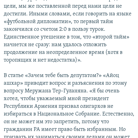
цели, мы же поставленной перед нами цели не
Հայերեն
достигли. Иными словами, если говорить на языке
«футбольной дипломатии», то первый тайм
English
закончился со счетом 2:0 в пользу турок.
Русский
Единственное утешение в том, что «второй тайм»
начнется не сразу: нам удалось отложить
Все сайты Радио Азатутюн
продолжение на неопределенное время (хотя в
торопящих и нет недостатка)».
В статье «Зачем тебе быть депутатом?» «Айоц
ашхар» приводит вопрос и разъяснения по этому
вопросу Меружана Тер-Гуланяна. «Я бы очень
хотел, чтобы уважаемый мной президент
Республики Армения призвал олигархов не
избираться в Национальное Собрание. Естественно,
он не может им это запретить, потому что
гражданин РА имеет право быть избранным. Но
призвать их заниматься своими делами он может.