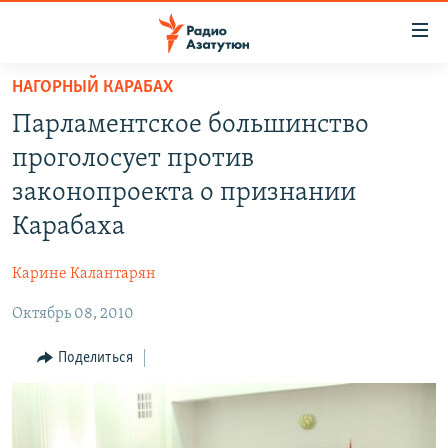
Ссылки
доступа
Перейти
НАГОРНЫЙ КАРАБАХ
к
ГЛАВНАЯ
Парламентское большинство
основному
НОВОСТИ
содержанию
проголосует против
ПОЛИТИКА
Перейти
законопроекта о признании
к
ОБЩЕСТВО
Карабаха
основной
ЭКОНОМИКА
навигации
Карине Калантарян
Перейти
РЕГИОН
к
Октябрь 08, 2010
НАГОРНЫЙ КАРАБАХ
поиску
КУЛЬТУРА
Поделиться
СПОРТ
АРХИВ