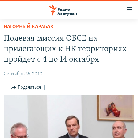
Ссылки
доступа
Перейти
НАГОРНЫЙ КАРАБАХ
к
ГЛАВНАЯ
Полевая миссия ОБСЕ на
основному
НОВОСТИ
содержанию
прилегающих к НК территориях
ПОЛИТИКА
Перейти
пройдет с 4 по 14 октября
к
ОБЩЕСТВО
основной
Сентябрь 25, 2010
ЭКОНОМИКА
навигации
Перейти
Поделиться
РЕГИОН
к
НАГОРНЫЙ КАРАБАХ
поиску
КУЛЬТУРА
СПОРТ
АРХИВ