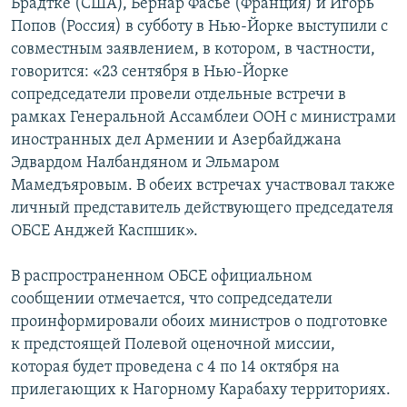
Брадтке (США), Бернар Фасье (Франция) и Игорь
Попов (Россия) в субботу в Нью-Йорке выступили с
совместным заявлением, в котором, в частности,
говорится: «23 сентября в Нью-Йорке
сопредседатели провели отдельные встречи в
рамках Генеральной Ассамблеи ООН с министрами
иностранных дел Армении и Азербайджана
Эдвардом Налбандяном и Эльмаром
Мамедъяровым. В обеих встречах участвовал также
личный представитель действующего председателя
ОБСЕ Анджей Каспшик».
В распространенном ОБСЕ официальном
сообщении отмечается, что сопредседатели
проинформировали обоих министров о подготовке
к предстоящей Полевой оценочной миссии,
которая будет проведена с 4 по 14 октября на
прилегающих к Нагорному Карабаху территориях.