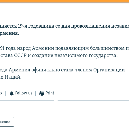
лняется 19-я годовщина со дня провозглашения незав
Армения.
1991 года народ Армении подавляющим большинством п
остава СССР и создание независимого государства.
 года Армения официально стала членом Организации
х Наций.
ся
Follow us
Print
мения