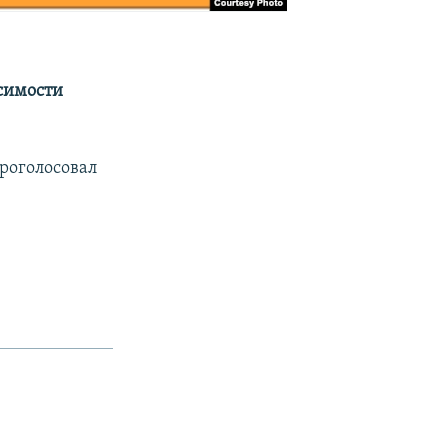
исимости
роголосовал