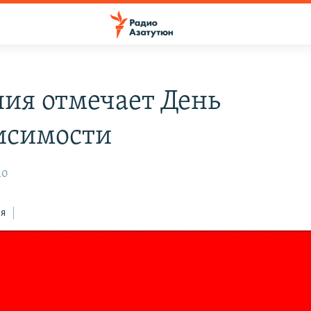
ия отмечает День
исимости
10
ся