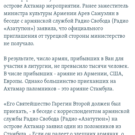
острове Ахтамар мероприятии. Ранее заместитель
министра культуры Армении Арев Самуэлян в
беседе с армянской службой Радио Свобода (Радио
«Азатутюн») заявила, что официального
приглашения от турецкой стороны министерство
не получало.
В результате, число армян, прибывших в Ван для
участия в литургии, не превысило тысячи человек.
В числе прибывших - армяне из Армении, США,
Европы. Однако большинство приехавших на
Ахтамар паломников – это армяне Стамбула.
«Его Святейшество Гарегин Второй должен был
приехать, - в беседе с корреспондентом армянской
службы Радио Свобода (Радио «Азатутюн») на
острове Ахтамар заявил один из поломников из
Стамбула. - Если он радеет о здешних армянах, о