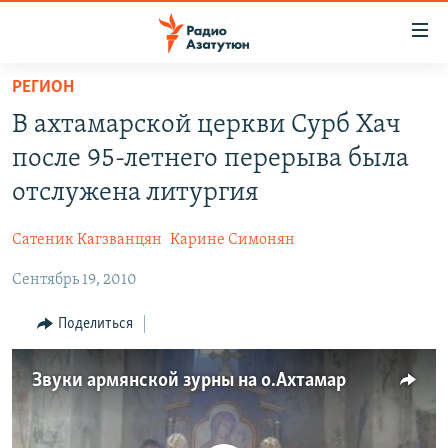
Ссылки
доступа
Перейти
РЕГИОН
к
ГЛАВНАЯ
В ахтамарской церкви Сурб Хач
основному
НОВОСТИ
содержанию
после 95-летнего перерыва была
ПОЛИТИКА
Перейти
отслужена литургия
к
ОБЩЕСТВО
основной
Сатеник Кагзванцян
Карине Симонян
ЭКОНОМИКА
навигации
Перейти
Сентябрь 19, 2010
РЕГИОН
к
НАГОРНЫЙ КАРАБАХ
Поделиться
поиску
КУЛЬТУРА
Звуки армянской зурны на о.Ахтамар
СПОРТ
АРХИВ