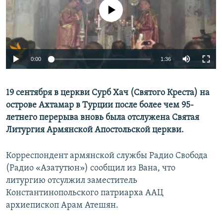
No media source currently available
Հայերեն
English
Русский
0:00
1:36
Все сайты Радио Азатутюн
19 сентября в церкви Сурб Хач (Святого Креста) на
острове Ахтамар в Турции после более чем 95-
летнего перерыва вновь была отслужена Святая
Литургия Армянской Апостольской церкви.
Корреспондент армянской службы Радио Свобода
(Радио «Азатутюн») сообщил из Вана, что
литургию отсулжил заместитель
Константинопольского патриарха ААЦ
архиепископ Арам Атешян.