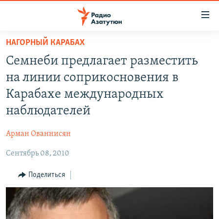
Ссылки
доступа
Перейти
НАГОРНЫЙ КАРАБАХ
к
ГЛАВНАЯ
Семнеби предлагает разместить
основному
НОВОСТИ
содержанию
на линии соприкосновения в
ПОЛИТИКА
Перейти
Карабахе международных
к
ОБЩЕСТВО
наблюдателей
основной
ЭКОНОМИКА
навигации
Арман Ованнисян
Перейти
РЕГИОН
к
Сентябрь 08, 2010
НАГОРНЫЙ КАРАБАХ
поиску
КУЛЬТУРА
Поделиться
СПОРТ
АРХИВ