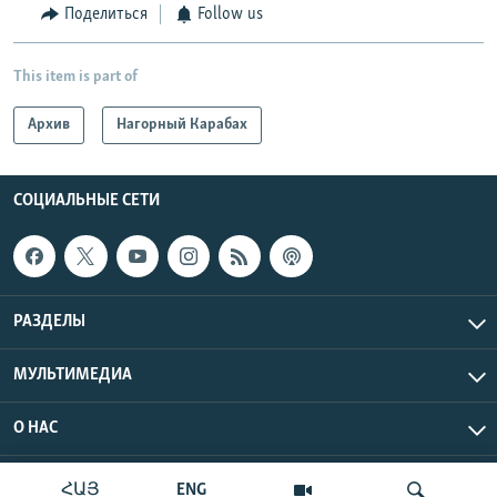
Поделиться
Follow us
This item is part of
Архив
Нагорный Карабах
СОЦИАЛЬНЫЕ СЕТИ
РАЗДЕЛЫ
МУЛЬТИМЕДИА
О НАС
Радио Азатутюн © 2026 RFE/RL, Inc. Все права защищены.
ՀԱՅ
ENG