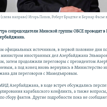
лева направо) Игорь Попов, Роберт Брадтке и Бернар Фасье в 
 утра сопредседатели Минской группы ОБСЕ проводят в 
зербайджана.
м официальных источников, в первой половине дня п
с министром иностранных дел Азербайджана Эльмаро
, затем продолжили переговоры с президентом Азе
евым, а под конец вновь вернулись в Министерство 
жана для переговоров с Мамедъяровым.
МИД Азербайджана, в ходе встреч обсуждались персп
улирования карабахского конфликта, а также вопросы
по сбору фактов. Другие подробности пока не сообщают