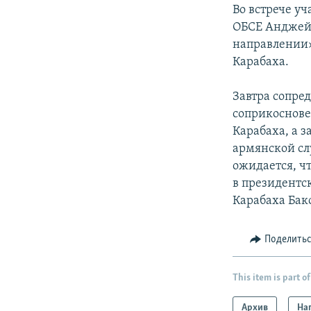
Во встрече у
ОБСЕ Анджей 
направлении»
Карабаха.
Завтра сопре
соприкоснове
Карабаха, а 
армянской сл
ожидается, ч
в президентс
Карабаха Бак
Поделить
This item is part of
Архив
На