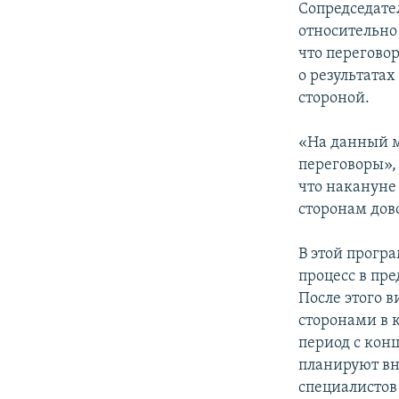
Сопредседате
относительно
что перегово
о результатах
стороной.
«На данный м
переговоры»,
что накануне
сторонам дов
В этой прогр
процесс в пр
После этого 
сторонами в 
период с кон
планируют вн
специалистов 