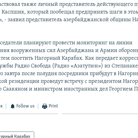
частвовал также личный представитель действующего п
Каспшик, который пообещал предпринять шаги в это
, - заявил представитель азербайджанской общины Н
дседатели планируют провести мониторинг на линии
ния вооруженных сил Азербайджана и Армии оборон
затем посетить Нагорный Карабах. Как передает корре
ужбы Радио Свобода (Радио «Азатутюн») из Степанаке
то завтра после полудня посредники прибудут в Нагорн
кой резиденции проведут встречу с президентом Наго
о Саакяном и министром иностранных дел Георгием П
ся
Follow us
Print
горный Карабах