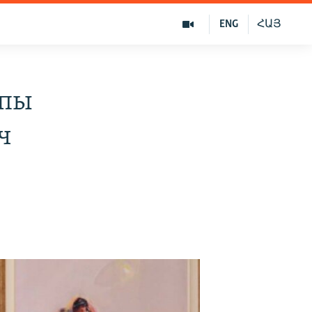
ENG
ՀԱՅ
ппы
ч