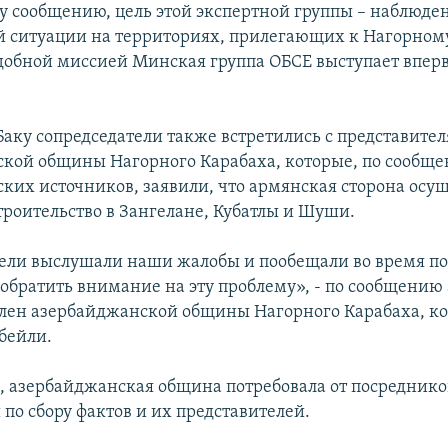
 сообщению, цель этой экспертной группы – наблюде
 ситуации на территориях, прилегающих к Нагорному
одобной миссией Минская группа ОБСЕ выступает вперв
 Баку сопредседатели также встретились с представите
кой общины Нагорного Карабаха, которые, по сообщ
ких источников, заявили, что армянская сторона осущ
троительство в Зангелане, Кубатлы и Шуши.
ели выслушали наши жалобы и пообещали во время п
 обратить внимание на эту проблему», - по сообщению 
член азербайджанской общины Нагорного Карабаха, к
бейли.
м, азербайджанская община потребовала от посреднико
 по сбору фактов и их представителей.