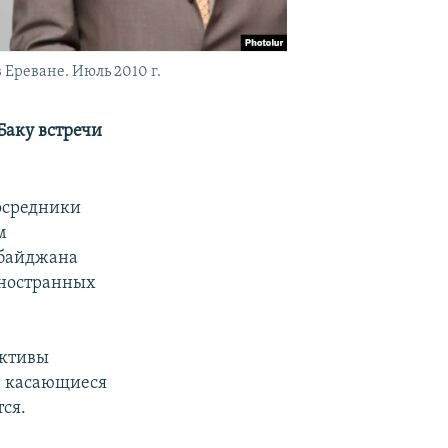
Ереване. Июль 2010 г.
Баку встречи
осредники
м
рбайджана
иностранных
ективы
, касающиеся
ся.