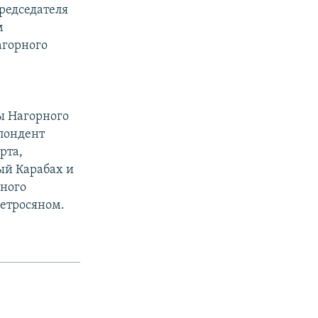
редседателя
м
агорного
ы Нагорного
спондент
рта,
ый Карабах и
рного
етросяном.