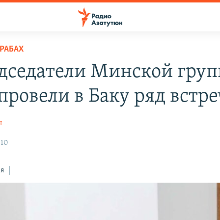
РАБАХ
дседатели Минской гру
провели в Баку ряд встре
н
010
ся