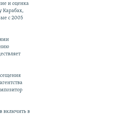
ние и оценка
 Карабах,
ые с 2005
лями
ению
ествляет
осещения
агентства
омпозитор
в включить в