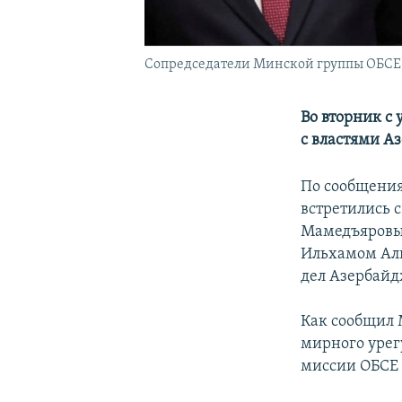
Сопредседатели Минской группы ОБСЕ (с
Во вторник с
с властями А
По сообщения
встретились 
Мамедъяровым
Ильхамом Али
дел Азербайд
Как сообщил 
мирного урег
миссии ОБСЕ 