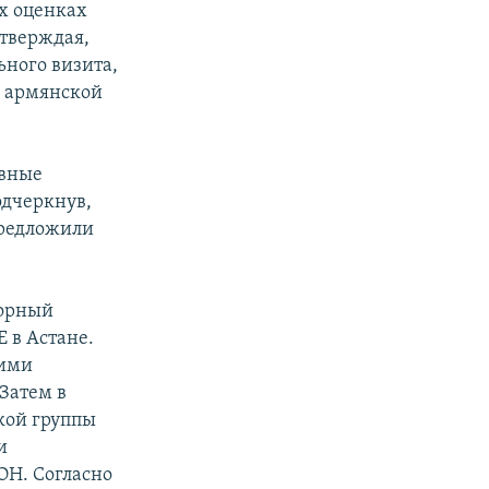
х оценках
утверждая,
ьного визита,
с армянской
ивные
одчеркнув,
редложили
ворный
 в Астане.
щими
Затем в
кой группы
и
ОН. Согласно