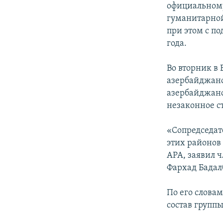
официальному
гуманитарной
при этом с п
года.
Во вторник в
азербайджанс
азербайджанс
незаконное с
«Сопредседат
этих районов
APA, заявил 
Фархад Бадал
По его слова
состав группы