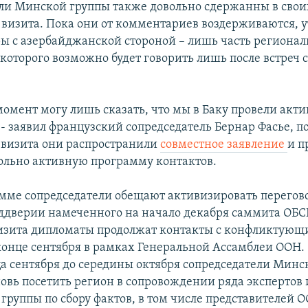
ли Минской группы также довольно сдержанны в свои
 визита. Пока они от комментариев воздерживаются, 
ры с азербайджанской стороной – лишь часть регионал
 которого возможно будет говорить лишь после встреч 
омент могу лишь сказать, что мы в Баку провели акт
 - заявил французский сопредседатель Бернар Фасье, п
 визита они распространили
совместное заявление
и п
ольно активную программу контактов.
амме сопредседатели обещают активизировать перего
еддверии намеченного на начало декабря саммита ОБСЕ
визита дипломаты продолжат контакты с конфликтую
конце сентября в рамках Генеральной Ассамблеи ООН. 
ца сентября до середины октября сопредседатели Минс
овь посетить регион в сопровождении ряда экспертов 
группы по сбору фактов, в том числе представителей О