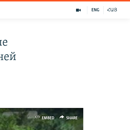
ENG
ՀԱՅ
ые
ней
EMBED
SHARE