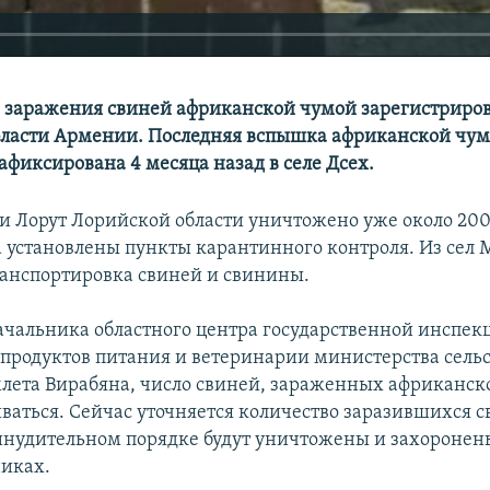
 заражения свиней африканской чумой зарегистриро
ласти Армении. Последняя вспышка африканской чумы
афиксирована 4 месяца назад в селе Дсех.
 и Лорут Лорийской области уничтожено уже около 20
ла установлены пункты карантинного контроля. Из сел 
анспортировка свиней и свинины.
чальника областного центра государственной инспек
 продуктов питания и ветеринарии министерства сель
млета Вирабяна, число свиней, зараженных африканск
иваться. Сейчас уточняется количество заразившихся с
инудительном порядке будут уничтожены и захоронен
иках.