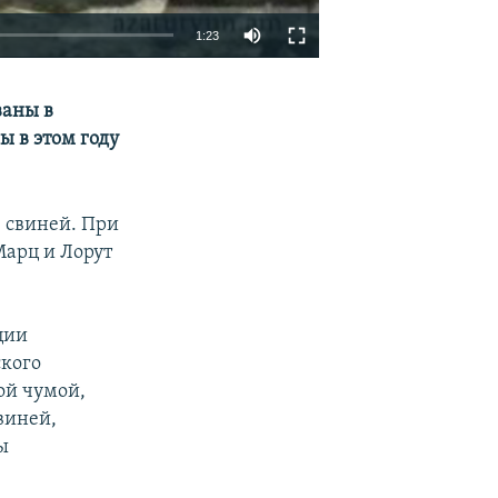
1:23
EMBED
SHARE
ваны в
 в этом году
0 свиней. При
Марц и Лорут
ции
ского
ой чумой,
виней,
ы