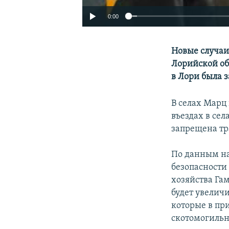
0:00
Новые случаи
Лорийской об
в Лори была з
В селах Марц
въездах в се
запрещена тр
По данным на
безопасности
хозяйства Га
будет увелич
которые в пр
скотомогильн