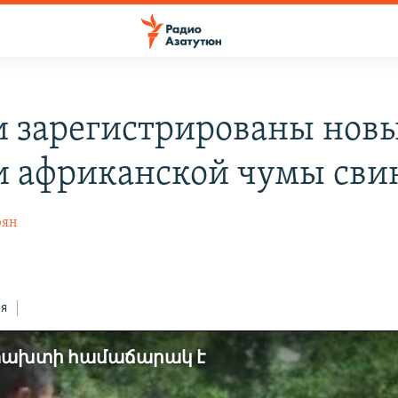
и зарегистрированы нов
и африканской чумы сви
рян
ся
նտախտի համաճարակ է