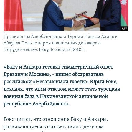
Հայերեն
English
Русский
Президенты Азербайджана и Турции Ильхам Алиев и
Абдулла Гюль во вермя подписания договора о
Все сайты Радио Азатутюн
сотрудничестве. Баку, 16 августа 2010 г.
«Баку и Анкара готовят симметричный ответ
Еревану и Москве», - пишет обозреватель
российской «Независимой газеты» Юрий Рокс,
поясняя, что этим ответом может стать турецкая
военная база в Нахичеванской автономной
республике Азербайджана.
Рокс пишет, что отношения Баку и Анкары,
развивающиеся в соответствии с девизом