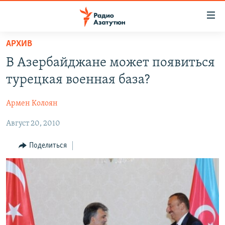
Ссылки
доступа
Перейти
АРХИВ
к
ГЛАВНАЯ
В Азербайджане может появиться
основному
НОВОСТИ
содержанию
турецкая военная база?
ПОЛИТИКА
Перейти
к
Армен Колоян
ОБЩЕСТВО
основной
Август 20, 2010
ЭКОНОМИКА
навигации
Перейти
РЕГИОН
Поделиться
к
НАГОРНЫЙ КАРАБАХ
поиску
КУЛЬТУРА
СПОРТ
АРХИВ