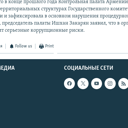
о в конце прошлого года Контрольная палата Армении
 территориальных структурах Государственного комите
 и зафиксировала в основном нарушения процедурног
, председатель палаты Ишхан Закарян заявил, что в ор
ит серьезные коррупционные риски.
ся
Follow us
Print
МЕДИА
СОЦИАЛЬНЫЕ СЕТИ