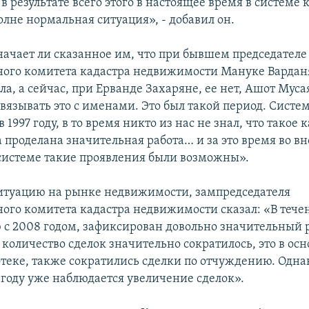
 в результате всего этого в настоящее время в системе 
олне нормальная ситуация», - добавил он.
значает ли сказанное им, что при бывшем председателе
ного комитета кадастра недвижимости Мануке Вардан
а, а сейчас, при Ерванде Захаряне, ее нет, Ашот Муса
вязывать это с именами. Это был такой период. Систе
 1997 году, в то время никто из нас не знал, что такое 
а проделана значительная работа… и за это время во вн
системе такие проявления были возможны».
итуацию на рынке недвижимости, зампредседателя
ного комитета кадастра недвижимости сказал: «В течен
 с 2008 годом, зафиксирован довольно значительный р
 количество сделок значительно сократилось, это в ос
отеке, также сократились сделки по отчуждению. Одна
 году уже наблюдается увеличение сделок».