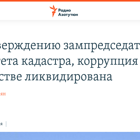
верждению зампредседат
ета кадастра, коррупция
стве ликвидирована
кян
ся