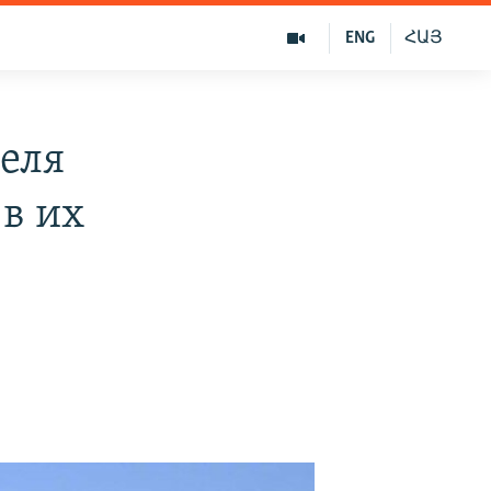
ENG
ՀԱՅ
еля
 в их