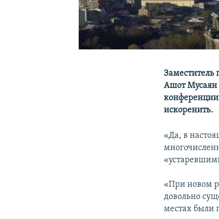
Заместитель 
Ашот Мусаян 
конференции 
искоренить.
«Да, в насто
многочисленн
«устаревшими
«При новом р
довольно сущ
местах были 