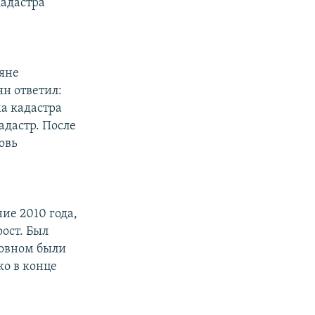
кадастра
яне
ян ответил:
ма кадастра
кадастр. После
овь
ие 2010 года,
ост. Был
новном были
ко в конце