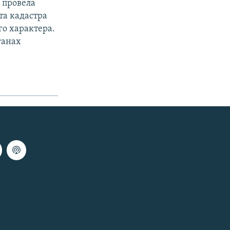
 провела
та кадастра
о характера.
ганах