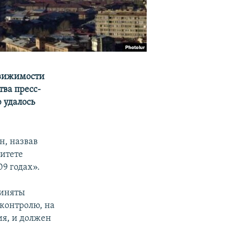
движимости
тва пресс-
 удалось
н, назвав
итете
9 годах».
риняты
 контролю, на
я, и должен