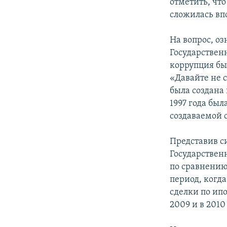
отметить, что
сложилась вп
На вопрос, о
Государствен
коррупция был
«Давайте не с
была создана в
1997 года был
создаваемой 
Представив с
Государствен
по сравнению
период, когда
сделки по ип
2009 и в 2010