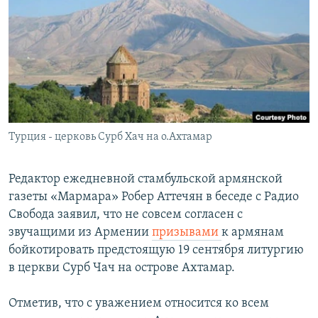
Հայերեն
English
Русский
Все сайты Радио Азатутюн
Турция - церковь Сурб Хач на о.Ахтамар
Редактор ежедневной стамбульской армянской
газеты «Мармара» Робер Аттечян в беседе с Радио
Свобода заявил, что не совсем согласен с
звучащими из Армении
призывами
к армянам
бойкотировать предстоящую 19 сентября литургию
в церкви Сурб Чач на острове Ахтамар.
Отметив, что с уважением относится ко всем