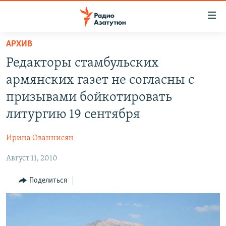
Ссылки
доступа
Перейти
АРХИВ
к
ГЛАВНАЯ
Редакторы стамбульских
основному
НОВОСТИ
содержанию
армянских газет не согласны с
ПОЛИТИКА
Перейти
призывами бойкотировать
к
ОБЩЕСТВО
литургию 19 сентября
основной
ЭКОНОМИКА
навигации
Ирина Ованнисян
Перейти
РЕГИОН
к
Август 11, 2010
НАГОРНЫЙ КАРАБАХ
поиску
КУЛЬТУРА
Поделиться
СПОРТ
АРХИВ