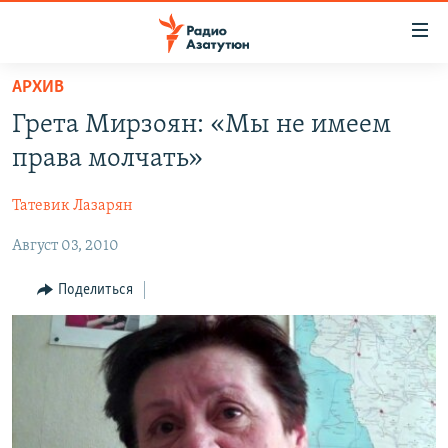
Ссылки
доступа
Перейти
АРХИВ
к
ГЛАВНАЯ
Грета Мирзоян: «Мы не имеем
основному
НОВОСТИ
содержанию
права молчать»
ПОЛИТИКА
Перейти
к
Татевик Лазарян
ОБЩЕСТВО
основной
Август 03, 2010
ЭКОНОМИКА
навигации
Перейти
РЕГИОН
Поделиться
к
НАГОРНЫЙ КАРАБАХ
поиску
КУЛЬТУРА
СПОРТ
АРХИВ