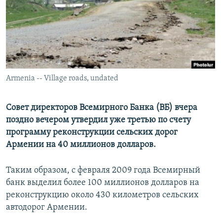
Հայերեն
English
Русский
Armenia -- Village roads, undated
Все сайты Радио Азатутюн
Совет директоров Всемирного Банка (ВБ) вчера
поздно вечером утвердил уже третью по счету
программу реконструкции сельских дорог
Армении на 40 миллионов долларов.
Таким образом, с февраля 2009 года Всемирный
банк выделил более 100 миллионов долларов на
реконструкцию около 430 километров сельских
автодорог Армении.