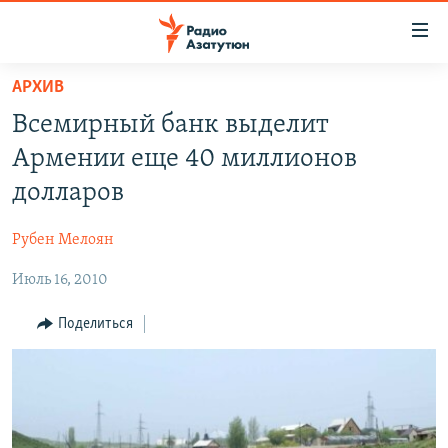
Ссылки
доступа
Перейти
АРХИВ
к
ГЛАВНАЯ
Всемирный банк выделит
основному
НОВОСТИ
содержанию
Армении еще 40 миллионов
ПОЛИТИКА
Перейти
долларов
к
ОБЩЕСТВО
основной
Рубен Мелоян
ЭКОНОМИКА
навигации
Перейти
Июль 16, 2010
РЕГИОН
к
НАГОРНЫЙ КАРАБАХ
Поделиться
поиску
КУЛЬТУРА
СПОРТ
АРХИВ