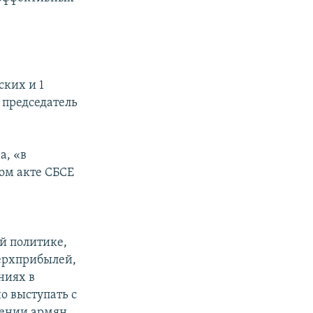
ских и 1
 председатель
а, «в
ом акте СБСЕ
й политике,
верхприбылей,
ниях в
о выступать с
шении армян.