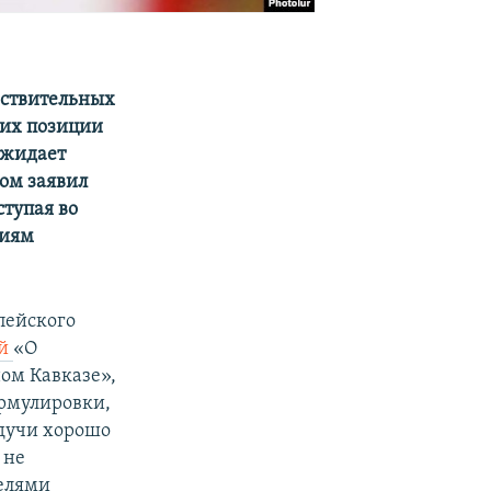
вствительных
щих позиции
ожидает
ом заявил
тупая во
ниям
пейского
ей
«О
ом Кавказе»,
рмулировки,
удучи хорошо
 не
телями