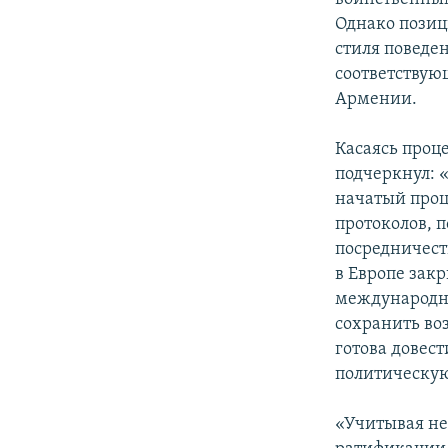
Однако позиц
стиля поведен
соответствую
Армении.
Касаясь проц
подчеркнул: 
начатый проц
протоколов, 
посредничест
в Европе зак
международно
сохранить во
готова довест
политическую
«Учитывая не