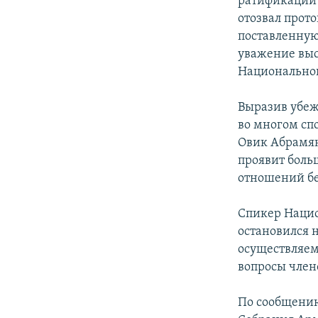
ратификации 
отозвал прот
поставленную
уважение выс
Национально
Выразив убеж
во многом сп
Овик Абрамян
проявит боль
отношений бе
Спикер Нацио
остановился 
осуществляем
вопросы член
По сообщению