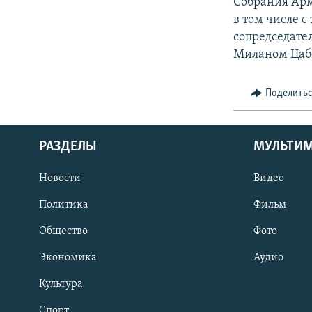
Собрания Арм
в том числе 
сопредседате
Миланом Цаб
Поделить
РАЗДЕЛЫ
МУЛЬТИ
Новости
Видео
Политика
Фильм
Общество
Фото
Экономика
Аудио
Культура
Спорт