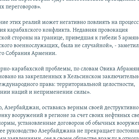
х переговоров».
ие этих реалий может негативно повлиять на процесс
ия карабахского конфликта. Недавняя провокация
кой стороны на границе, приведшая к гибели 5 армян
кого военнослужащих, была не случайной», - заметил
го Собрания Армении.
рно-карабахской проблемы, по словам Овика Абрамян
сновано на закрепленных в Хельсинском заключительн
ждународного права: территориальной целостности,
ении наций и неприменении силы».
, Азербайджан, оставаясь верным своей деструктивно
онку вооружений в регионе за счет своих нефтяных с
нормы, установленные договором об обычных вооруже
ее руководство Азербайджана не прекращает постоянн
и заявлениями, сея в своем обществе вражду в отно