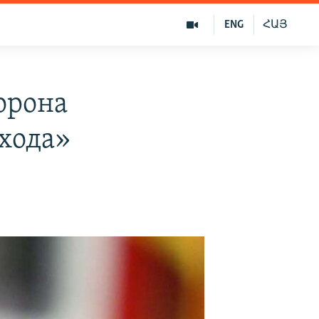
ENG
ՀԱՅ
орона
хода»