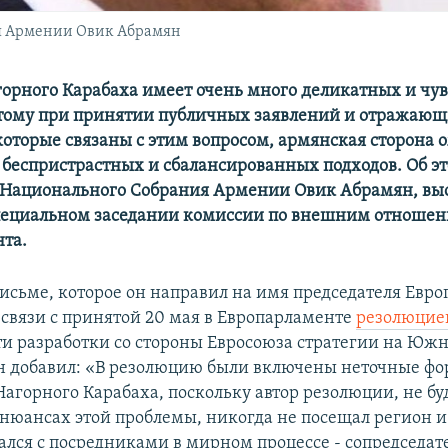
я Армении Овик Абрамян
орного Карабаха имеет очень много деликатных и чу
этому при принятии публичных заявлений и отражаю
которые связаны с этим вопросом, армянская сторона 
беспристрастных и сбалансированных подходов. Об эт
 Национального Собрания Армении Овик Абрамян, выс
пециальном заседании комиссии по внешним отноше
та.
исьме, которое он направил на имя председателя Евро
 связи с принятой 20 мая в Европарламенте
резолюци
и разработки со стороны Евросоюза стратегии на Южн
 добавил: «В резолюцию были включены неточные фо
агорного Карабаха, поскольку автор резолюции, не б
 нюансах этой проблемы, никогда не посещал регион и
ался с посредниками в мирном процессе - сопредседа