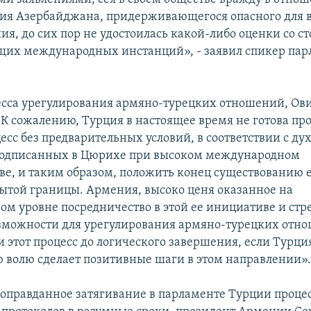
ия Азербайджана, придерживающегося опасного для в
ия, до сих пор не удостоилась какой-либо оценки со с
щих международных инстанций», - заявил спикер пар
есса урегулирования армяно-турецких отношений, Ов
«К сожалению, Турция в настоящее время не готова пр
есс без предварительных условий, в соответствии с ду
подписанных в Цюрихе при высоком международном
ве, и таким образом, положить конец существованию
рытой границы. Армения, высоко ценя оказанное на
м уровне посредничество в этой ее инициативе и стр
зможности для урегулирования армяно-турецких отн
и этот процесс до логического завершения, если Турци
 волю сделает позитивные шаги в этом направлении»
оправданное затягивание в парламенте Турции проце