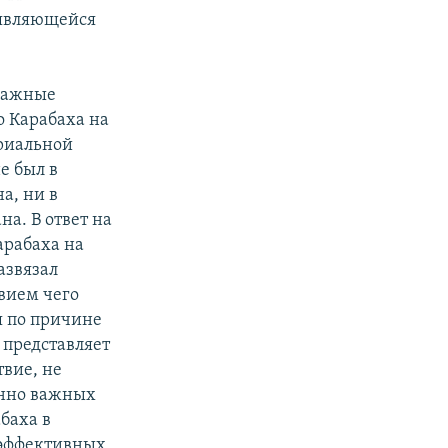
 являющейся
 важные
о Карабаха на
риальной
е был в
а, ни в
а. В ответ на
арабаха на
азвязал
вием чего
я по причине
представляет
твие, не
енно важных
баха в
 эффективных