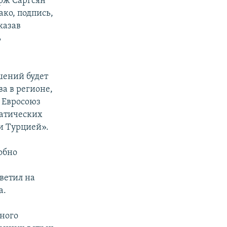
рж Саргсян
ко, подпись,
казав
ь
шений будет
а в регионе,
 Евросоюз
матических
и Турцией».
обно
ветил на
а.
ного