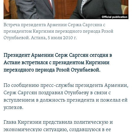
Հայերեն
English
Встреча президента Армении Сержа Саргсяна с
Русский
президентом Киргизии переходного периода Розой
Отунбаевой. Астана, 5 июля 2010 г.
Все сайты Радио Азатутюн
Президент Армении Серж Саргсян сегодня в
Астане встретился с президентом Киргизии
переходного периода Розой Отунбаевой.
По сообщению пресс-службы президента Армении,
Серж Саргсян поздравил Отунбаеву в связи с
вступлением в должность президента и пожелал ей
успехов.
Глава Киргизии представила политическую и
экономическую ситуацию, создавшуюся в ее