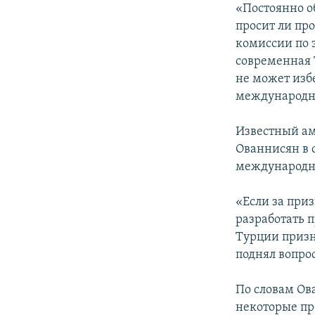
«Постоянно о
просит ли про
комиссии по 
современная 
не может изб
международно
Известный а
Ованнисян в с
международно
«Если за при
разработать 
Турции призна
поднял вопро
По словам Ов
некоторые пр