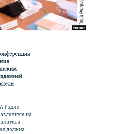
 конференция
ения
мянским
кадемией
вители
А Радик
равленные на
ициатива
рая должна