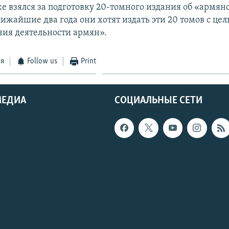
же взялся за подготовку 20-томного издания об «армян
лижайшие два года они хотят издать эти 20 томов с це
ия деятельности армян».
ся
Follow us
Print
МЕДИА
СОЦИАЛЬНЫЕ СЕТИ