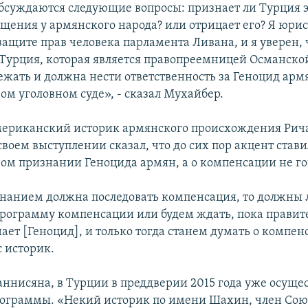
бсуждаются следующие вопросы: признает ли Турция э
щения у армянского народа? или отрицает его? Я юрис
защите прав человека парламента Ливана, и я уверен, 
Турция, которая является правопреемницей Османско
ежать и должна нести ответственность за Геноцид арм
м уголовном суде», - сказал Мухайбер.
мериканский историк армянского происхождения Рич
воем выступлении сказал, что до сих пор акцент стави
м признании Геноцида армян, а о компенсации не го
знанием должна последовать компенсация, то должны
программу компенсации или будем ждать, пока правит
ет [Геноцид], и только тогда станем думать о компен
с историк.
аннисяна, в Турции в преддверии 2015 года уже осуще
ограммы. «Некий историк по имени Шахин, член Сою