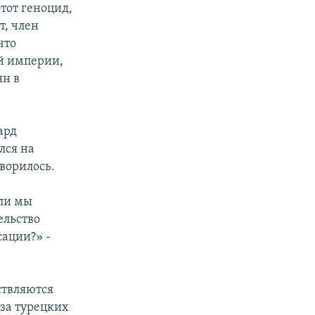
тот геноцид,
т, член
что
й империи,
ян в
ард
лся на
ворилось.
 ли мы
ельство
сации?» -
ствляются
за турецких