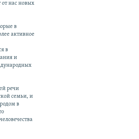
 от нас новых
орые в
олее активное
и
я в
ания и
ждународных
ей речи
ской семьи, и
ародом в
то
человечества