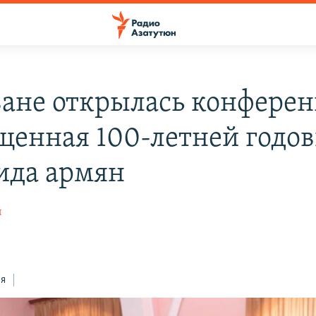
ване открылась конферен
щенная 100-летней годо
ида армян
н
ся