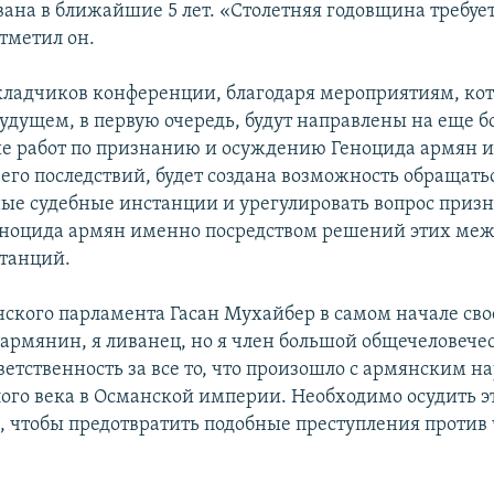
вана в ближайшие 5 лет. «Столетняя годовщина требует
отметил он.
кладчиков конференции, благодаря мероприятиям, кот
дущем, в первую очередь, будут направлены на еще б
е работ по признанию и осуждению Геноцида армян 
его последствий, будет создана возможность обращатьс
е судебные инстанции и урегулировать вопрос призн
еноцида армян именно посредством решений этих ме
танций.
нского парламента Гасан Мухайбер в самом начале сво
 армянин, я ливанец, но я член большой общечеловече
ветственность за все то, что произошло с армянским н
ого века в Османской империи. Необходимо осудить э
, чтобы предотвратить подобные преступления против 