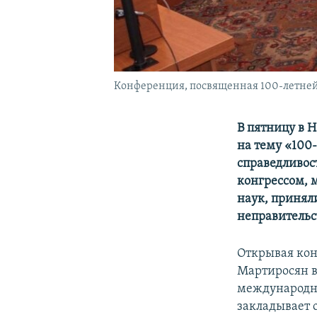
Конференция, посвященная 100-летней 
В пятницу в 
на тему «100
справедливос
конгрессом,
наук, принял
неправительс
Открывая кон
Мартиросян в
международно
закладывает 