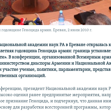
годовщине Геноцида армян. Ереван, 2 июля 2010 г.
Национальной академии наук РА в Ереване открылась
-летняя годовщина Геноцида армян: граница установл
ти». В конференции, организованной Всемирным ар
 министерством диаспоры Армении и Национальной А
и участие ученые, политики, парламентарии, предста
твенных организаций.
ференцию, президент Национальной академии наук Р
ысоко оценил ранее предпринятые мероприятия, нап
е признание Геноцида, и подчеркнул, что данная ин
основу для разработки всесторонней программы, кото