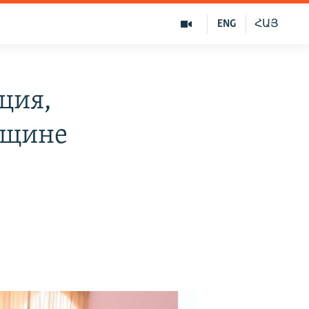
ENG
ՀԱՅ
ция,
вщине