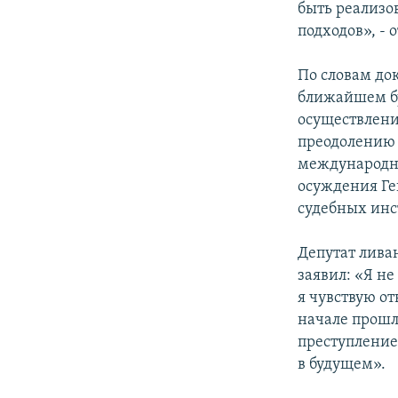
быть реализо
подходов», - 
По словам до
ближайшем бу
осуществлени
преодолению 
международны
осуждения Г
судебных инс
Депутат лива
заявил: «Я не
я чувствую от
начале прошл
преступление
в будущем».