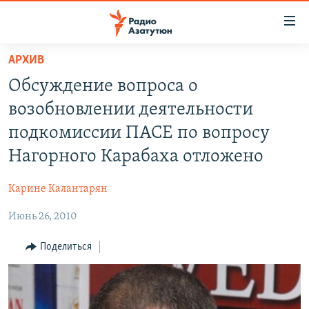
Ссылки
доступа
Перейти
АРХИВ
к
ГЛАВНАЯ
Обсуждение вопроса о
основному
НОВОСТИ
содержанию
возобновлении деятельности
ПОЛИТИКА
Перейти
подкомиссии ПАСЕ по вопросу
к
ОБЩЕСТВО
Нагорного Карабаха отложено
основной
ЭКОНОМИКА
навигации
Карине Калантарян
Перейти
РЕГИОН
к
Июнь 26, 2010
НАГОРНЫЙ КАРАБАХ
поиску
КУЛЬТУРА
Поделиться
СПОРТ
АРХИВ