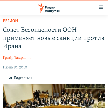
Ссылки
доступа
Перейти
РЕГИОН
к
ГЛАВНАЯ
Совет Безопасности ООН
основному
НОВОСТИ
содержанию
применяет новые санкции против
ПОЛИТИКА
Перейти
Ирана
к
ОБЩЕСТВО
основной
Грайр Тамразян
ЭКОНОМИКА
навигации
Перейти
Июнь 10, 2010
РЕГИОН
к
НАГОРНЫЙ КАРАБАХ
Поделиться
поиску
КУЛЬТУРА
СПОРТ
АРХИВ