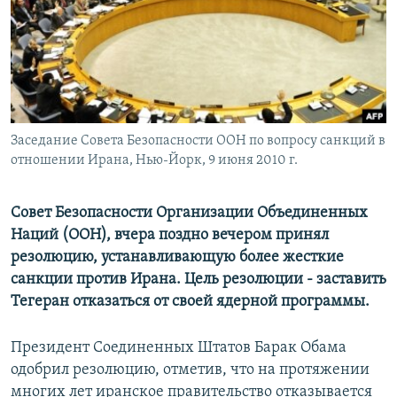
Հայերեն
English
Русский
Заседание Совета Безопасности ООН по вопросу санкций в
Все сайты Радио Азатутюн
отношении Ирана, Нью-Йорк, 9 июня 2010 г.
Совет Безопасности Организации Объединенных
Наций (ООН), вчера поздно вечером принял
резолюцию, устанавливающую более жесткие
санкции против Ирана. Цель резолюции - заставить
Тегеран отказаться от своей ядерной программы.
Президент Соединенных Штатов Барак Обама
одобрил резолюцию, отметив, что на протяжении
многих лет иранское правительство отказывается