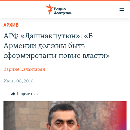
Ссылки
доступа
Перейти
АРХИВ
к
ГЛАВНАЯ
АРФ «Дашнакцутюн»: «В
основному
НОВОСТИ
содержанию
Армении должны быть
ПОЛИТИКА
Перейти
сформированы новые власти»
к
ОБЩЕСТВО
основной
Карине Калантарян
ЭКОНОМИКА
навигации
Перейти
Июнь 08, 2010
РЕГИОН
к
НАГОРНЫЙ КАРАБАХ
Поделиться
поиску
КУЛЬТУРА
СПОРТ
АРХИВ