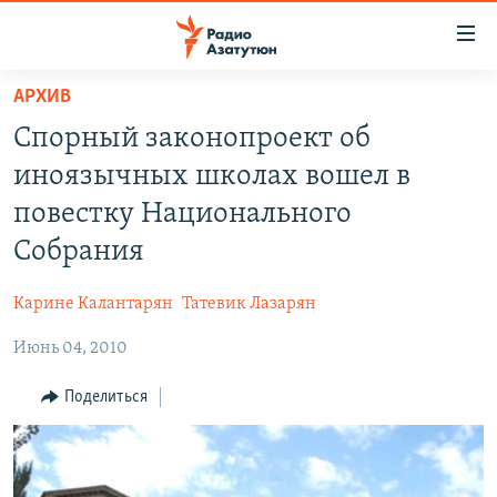
Ссылки
доступа
Перейти
АРХИВ
к
ГЛАВНАЯ
Спорный законопроект об
основному
НОВОСТИ
содержанию
иноязычных школах вошел в
ПОЛИТИКА
Перейти
повестку Национального
к
ОБЩЕСТВО
Собрания
основной
ЭКОНОМИКА
навигации
Карине Калантарян
Татевик Лазарян
Перейти
РЕГИОН
к
Июнь 04, 2010
НАГОРНЫЙ КАРАБАХ
поиску
КУЛЬТУРА
Поделиться
СПОРТ
АРХИВ