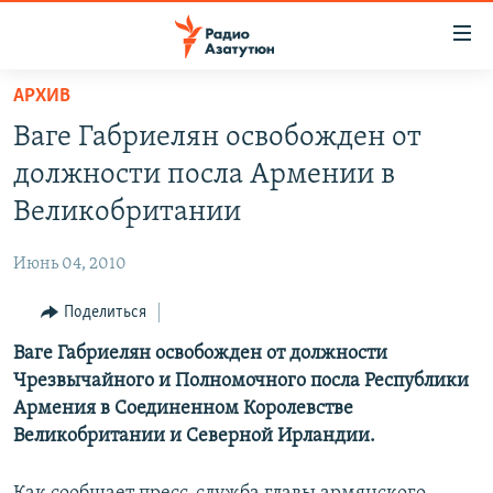
Ссылки
доступа
Перейти
АРХИВ
к
ГЛАВНАЯ
Ваге Габриелян освобожден от
основному
НОВОСТИ
содержанию
должности посла Армении в
ПОЛИТИКА
Перейти
Великобритании
к
ОБЩЕСТВО
основной
Июнь 04, 2010
ЭКОНОМИКА
навигации
Перейти
Поделиться
РЕГИОН
к
Ваге Габриелян освобожден от должности
НАГОРНЫЙ КАРАБАХ
поиску
Чрезвычайного и Полномочного посла Республики
КУЛЬТУРА
Армения в Соединенном Королевстве
СПОРТ
Великобритании и Северной Ирландии.
АРХИВ