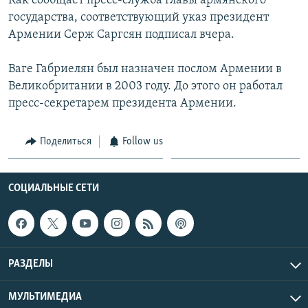
Как сообщает пресс-служба главы армянского
государства, соответствующий указ президент
Հայերեն
Армении Серж Саргсян подписал вчера.
English
Ваге Габриелян был назначен послом Армении в
Русский
Великобритании в 2003 году. До этого он работал
пресс-секретарем президента Армении.
Все сайты Радио Азатутюн
Поделиться
Follow us
СОЦИАЛЬНЫЕ СЕТИ
РАЗДЕЛЫ
МУЛЬТИМЕДИА