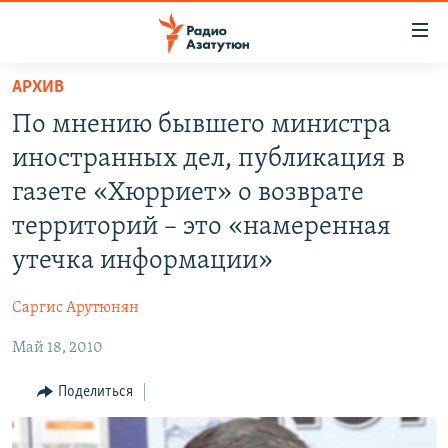
Ссылки
доступа
Перейти
АРХИВ
к
ГЛАВНАЯ
По мнению бывшего министра
основному
НОВОСТИ
содержанию
иностранных дел, публикация в
ПОЛИТИКА
Перейти
газете «Хюрриет» о возврате
к
ОБЩЕСТВО
территорий – это «намеренная
основной
ЭКОНОМИКА
навигации
утечка информации»
Перейти
РЕГИОН
к
Саргис Арутюнян
НАГОРНЫЙ КАРАБАХ
поиску
Май 18, 2010
КУЛЬТУРА
Поделиться
СПОРТ
АРХИВ