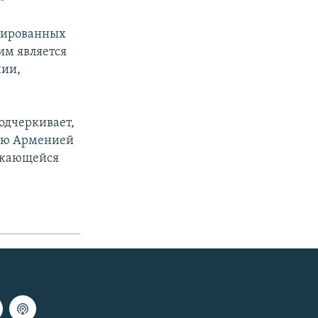
пированных
им является
нии,
одчеркивает,
мую Арменией
олжающейся