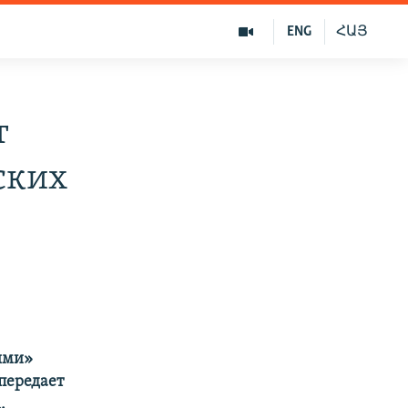
ENG
ՀԱՅ
т
ских
ыми»
передает
.