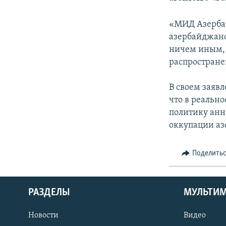
«МИД Азербай
азербайджанс
ничем иным, 
распростран
В своем заяв
что в реальн
политику анн
оккупации аз
Поделить
РАЗДЕЛЫ
МУЛЬТИ
Новости
Видео